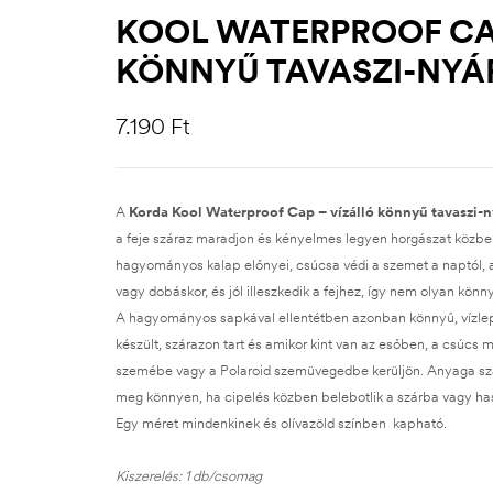
KOOL WATERPROOF CA
KÖNNYŰ TAVASZI-NYÁ
7.190
Ft
A
Korda Kool Waterproof Cap – vízálló könnyű tavaszi-n
a feje száraz maradjon és kényelmes legyen horgászat közb
hagyományos kalap előnyei, csúcsa védi a szemet a naptól, 
vagy dobáskor, és jól illeszkedik a fejhez, így nem olyan könny
A hagyományos sapkával ellentétben azonban könnyű, vízle
készült, szárazon tart és amikor kint van az esőben, a csúcs 
szemébe vagy a Polaroid szemüvegedbe kerüljön. Anyaga sza
meg könnyen, ha cipelés közben belebotlik a szárba vagy ha
Egy méret mindenkinek és olívazöld színben kapható.
Kiszerelés: 1 db/csomag