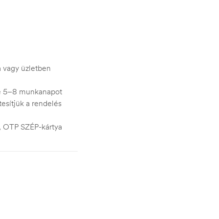
ra vagy üzletben
je 5–8 munkanapot
esítjük a rendelés
s, OTP SZÉP-kártya