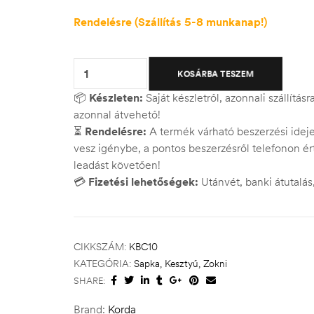
Rendelésre (Szállítás 5-8 munkanap!)
Quantity:
KOSÁRBA TESZEM
📦
Készleten:
Saját készletről, azonnali szállítás
azonnal átvehető!
⏳
Rendelésre:
A termék várható beszerzési ide
vesz igénybe, a pontos beszerzésről telefonon ért
leadást követően!
💳
Fizetési lehetőségek:
Utánvét, banki átutalá
CIKKSZÁM:
KBC10
KATEGÓRIA:
Sapka, Kesztyű, Zokni
SHARE:
Brand:
Korda