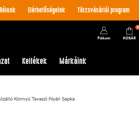
Rólunk
Elérhetőségeink
Törzsvásárlói program
0
Fiókom
KOSÁR
ázat
Kellékek
Márkáink
ízálló Könnyű Tavaszi-Nyári Sapka