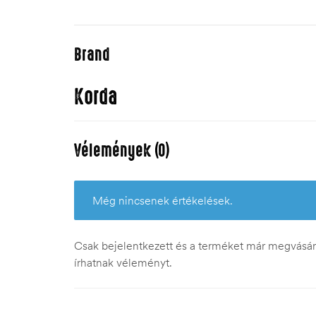
Brand
Korda
Vélemények (0)
Még nincsenek értékelések.
Csak bejelentkezett és a terméket már megvásáro
írhatnak véleményt.