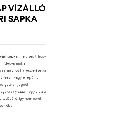
P VÍZÁLLÓ
RI SAPKA
yári sapka
, mely segít, hogy
en. Megvannak a
ami hasznos hal észlelésekor
ű leesni vagy elrepülni.
pergető anyagból
megakadályozza, hogy a víz a
kadásálló, így nem sérül
sonlóba.