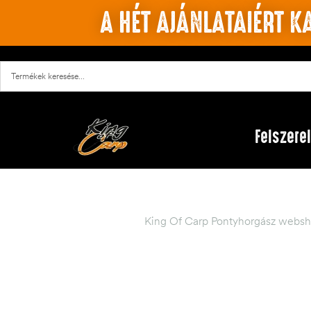
A HÉT AJÁNLATAIÉRT KA
Felszere
King Of Carp Pontyhorgász websh