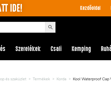
TT IDE!
Kezdőoldal
lés
Szerelékek
Csali
Kemping
Ruh
op és szaküzlet
>
Termékek
>
Korda
>
Kool Waterproof Cap V