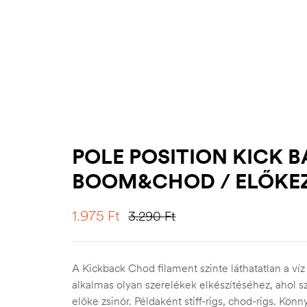
POLE POSITION KICK 
BOOM&CHOD / ELŐKE
1.975
Ft
3.290
Ft
A Kickback Chod filament szinte láthatatlan a víz 
alkalmas olyan szerelékek elkészítéséhez, ahol
előke zsinór. Példaként stiff-rigs, chod-rigs. Kö