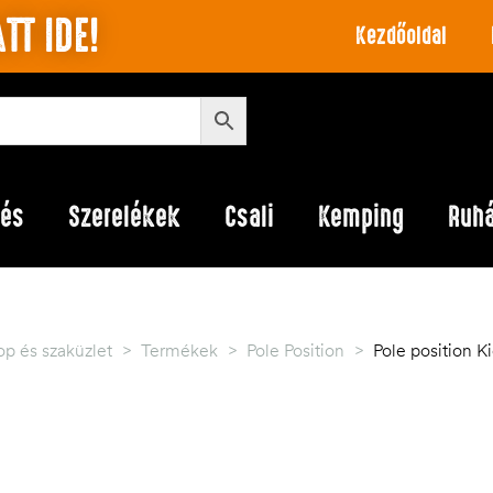
TT IDE!
Kezdőoldal
lés
Szerelékek
Csali
Kemping
Ruh
p és szaküzlet
>
Termékek
>
Pole Position
>
Pole position 