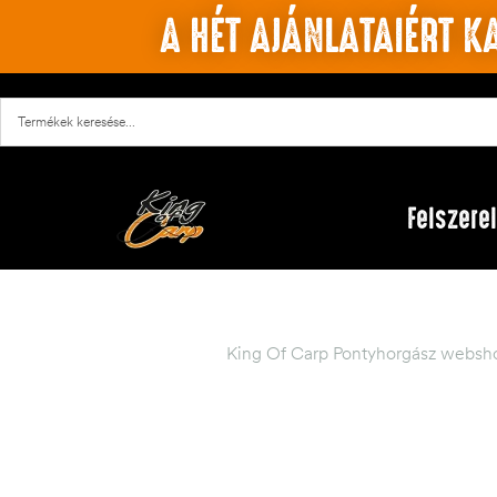
A HÉT AJÁNLATAIÉRT KA
Felszere
King Of Carp Pontyhorgász websho