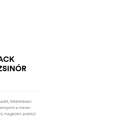
BACK
ZSINÓR
alatt, tökéletesen
 szempont a merev
nnyű megkötni anélkül