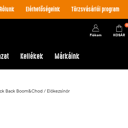
Rólunk
Elérhetőségeink
Törzsvásárlói program
0
Fiókom
KOSÁR
ázat
Kellékek
Márkáink
Kick Back Boom&Chod / Előkezsinór