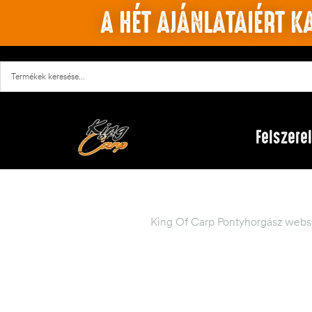
A HÉT AJÁNLATAIÉRT KA
Felszere
King Of Carp Pontyhorgász webs