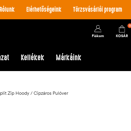
Rólunk
Elérhetőségeink
Törzsvásárlói program
0
Fiókom
KOSÁR
ázat
Kellékek
Márkáink
it Zip Hoody / Cipzáros Pulóver