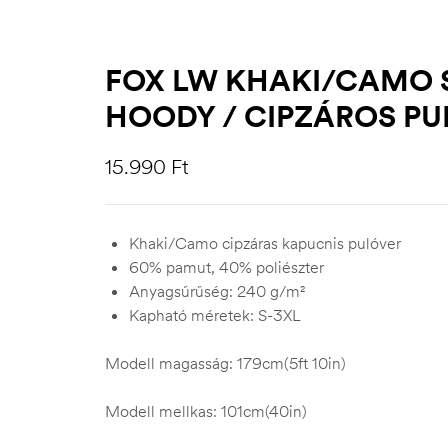
FOX LW KHAKI/CAMO S
HOODY / CIPZÁROS PU
15.990
Ft
Khaki/Camo cipzáras kapucnis pulóver
60% pamut, 40% poliészter
Anyagsűrűség: 240 g/m²
Kapható méretek: S-3XL
Modell magasság: 179cm(5ft 10in)
Modell mellkas: 101cm(40in)