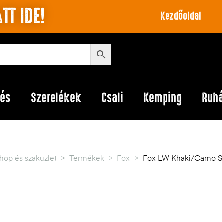
TT IDE!
Kezdőoldal
lés
Szerelékek
Csali
Kemping
Ruh
hop és szaküzlet
>
Termékek
>
Fox
>
Fox LW Khaki/Camo Spl