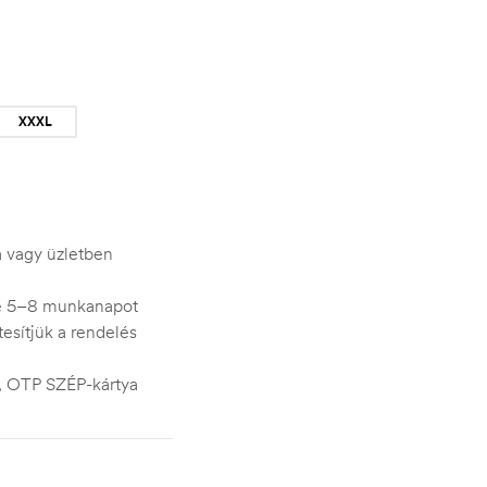
XXXL
ra vagy üzletben
je 5–8 munkanapot
esítjük a rendelés
s, OTP SZÉP-kártya