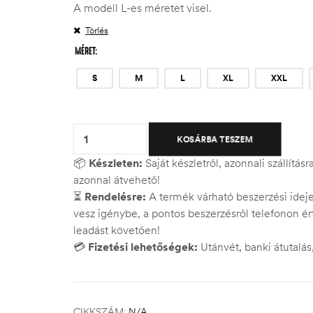
A modell L-es méretet visel.
Törlés
MÉRET
S
M
L
XL
XXL
Quantity:
KOSÁRBA TESZEM
📦
Készleten:
Saját készletről, azonnali szállítás
azonnal átvehető!
⏳
Rendelésre:
A termék várható beszerzési ide
vesz igénybe, a pontos beszerzésről telefonon ért
leadást követően!
💳
Fizetési lehetőségek:
Utánvét, banki átutalá
CIKKSZÁM:
N/A