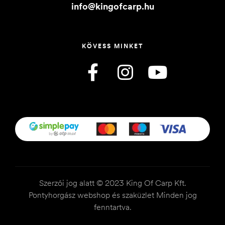
info@kingofcarp.hu
KÖVESS MINKET
Szerzői jog alatt © 2023 King Of Carp Kft.
Pontyhorgász webshop és szaküzlet Minden jog
fenntartva.