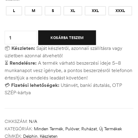
L
M
S
XL
XXL
XXXL
Quantity:
KOSÁRBA TESZEM
📦
Készleten:
Saját készletről, azonnali szállításra vagy
üzletben azonnal átvehető!
⏳
Rendelésre:
A termék várható beszerzési ideje 5–8
munkanapot vesz igénybe, a pontos beszerzésről telefonon
értesítjük a rendelés leadást követően!
💳
Fizetési lehetőségek:
Utánvét, banki átutalás, OTP
SZÉP-kártya
CIKKSZÁM:
N/A
KATEGÓRIÁK:
Minden Termék
,
Pulóver
,
Ruházat
,
Új Termékek
CÍMKÉK:
Delphin
,
Készleten