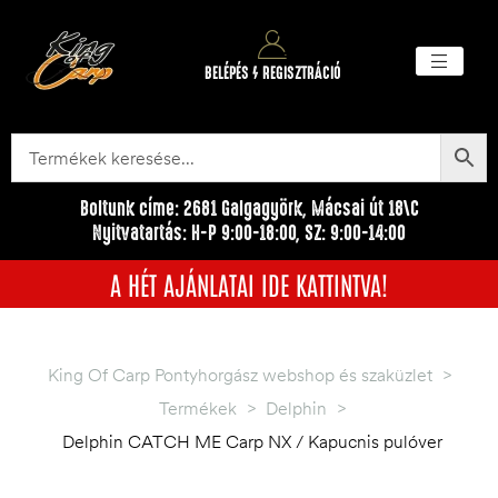
BELÉPÉS / REGISZTRÁCIÓ
Akciós ter
Törzsvásárlói pr
Egyéb me
Boltunk címe: 2681 Galgagyörk, Mácsai út 18\C
Nyitvatartás: H-P 9:00-18:00, SZ: 9:00-14:00
A HÉT AJÁNLATAI IDE KATTINTVA!
King Of Carp Pontyhorgász webshop és szaküzlet
>
Termékek
>
Delphin
>
Delphin CATCH ME Carp NX / Kapucnis pulóver