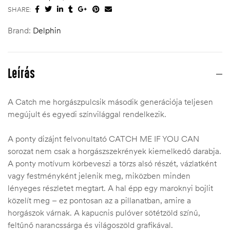
SHARE:
Brand:
Delphin
Leírás
A Catch me horgászpulcsik második generációja teljesen
megújult és egyedi színvilággal rendelkezik.
A ponty dizájnt felvonultató CATCH ME IF YOU CAN
sorozat nem csak a horgászszekrények kiemelkedő darabja.
A ponty motívum körbeveszi a törzs alsó részét, vázlatként
vagy festményként jelenik meg, miközben minden
lényeges részletet megtart. A hal épp egy maroknyi bojlit
közelít meg – ez pontosan az a pillanatban, amire a
horgászok várnak. A kapucnis pulóver sötétzöld színű,
feltűnő narancssárga és világoszöld grafikával.