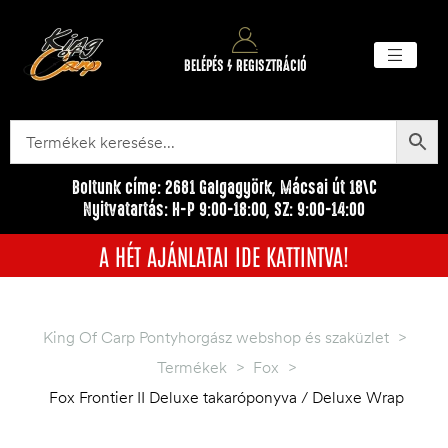
BELÉPÉS / REGISZTRÁCIÓ
Akciós ter
Törzsvásárlói pr
Egyéb me
Boltunk címe: 2681 Galgagyörk, Mácsai út 18\C
Nyitvatartás: H-P 9:00-18:00, SZ: 9:00-14:00
A HÉT AJÁNLATAI IDE KATTINTVA!
King Of Carp Pontyhorgász webshop és szaküzlet
>
Termékek
>
Fox
>
Fox Frontier II Deluxe takaróponyva / Deluxe Wrap