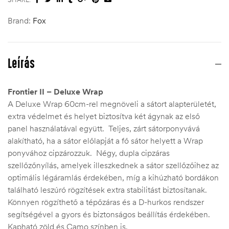
Brand:
Fox
Leírás
Frontier II – Deluxe Wrap
A Deluxe Wrap 60cm-rel megnöveli a sátort alapterületét,
extra védelmet és helyet biztosítva két ágynak az első
panel használatával együtt. Teljes, zárt sátorponyvává
alakítható, ha a sátor előlapját a fő sátor helyett a Wrap
ponyvához cipzározzuk. Négy, dupla cipzáras
szellőzőnyílás, amelyek illeszkednek a sátor szellőzőihez az
optimális légáramlás érdekében, míg a kihúzható bordákon
található leszúró rögzítések extra stabilitást biztosítanak.
Könnyen rögzíthető a tépőzáras és a D-hurkos rendszer
segítségével a gyors és biztonságos beállítás érdekében.
Kapható zöld és Camo színben is.