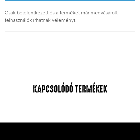
Csak bejelentkezett és a terméket már megvásárolt
felhasználók írhatnak véleményt.
KAPCSOLÓDÓ TERMÉKEK