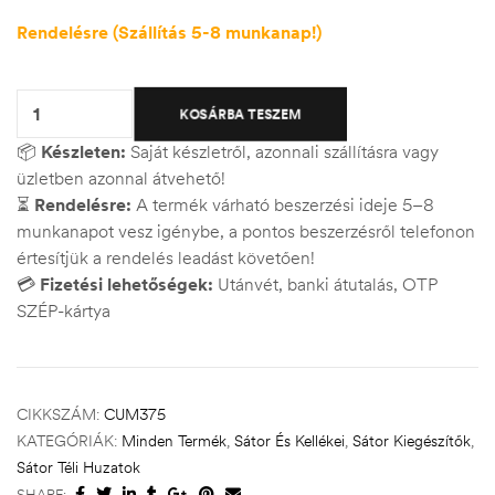
Rendelésre (Szállítás 5-8 munkanap!)
Quantity:
KOSÁRBA TESZEM
📦
Készleten:
Saját készletről, azonnali szállításra vagy
üzletben azonnal átvehető!
⏳
Rendelésre:
A termék várható beszerzési ideje 5–8
munkanapot vesz igénybe, a pontos beszerzésről telefonon
értesítjük a rendelés leadást követően!
💳
Fizetési lehetőségek:
Utánvét, banki átutalás, OTP
SZÉP-kártya
CIKKSZÁM:
CUM375
KATEGÓRIÁK:
Minden Termék
,
Sátor És Kellékei
,
Sátor Kiegészítők
,
Sátor Téli Huzatok
SHARE: