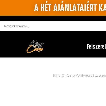
A HÉT AJÁNLATAIÉRT KA
Felszere
King Of Carp Pontyhorgász web