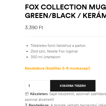
FOX COLLECTION MUG
GREEN/BLACK / KERÁ
3.390
Ft
Tökéletes forró italokhoz a parton
Zöld szín, fekete Fox logóval
350 ml űrtartalom
Rendelésre (Szállítás 5-8 munkanap!)
Quantity:
KOSÁRBA TESZEM
📦
Készleten:
Saját készletről, azonnali szállítás
azonnal átvehető!
⏳
Rendelésre:
A termék várható beszerzési ide