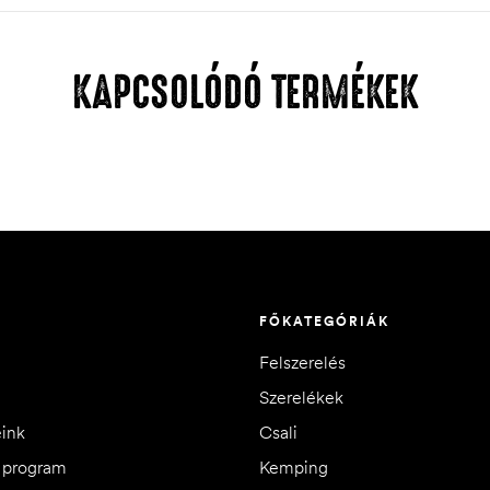
KAPCSOLÓDÓ TERMÉKEK
FŐKATEGÓRIÁK
Felszerelés
Szerelékek
eink
Csali
i program
Kemping