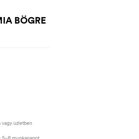
MIA BÖGRE
ra vagy üzletben
je 5–8 munkanapot