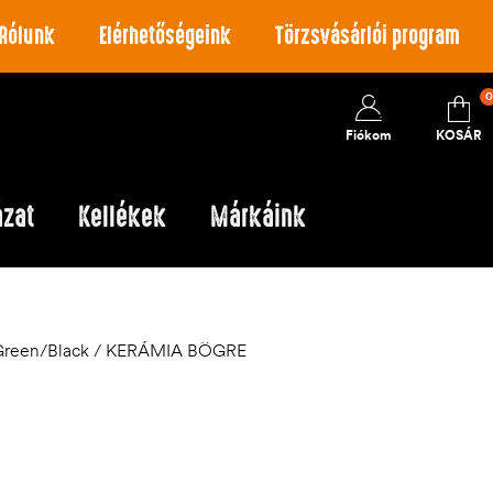
Rólunk
Elérhetőségeink
Törzsvásárlói program
0
Fiókom
KOSÁR
ázat
Kellékek
Márkáink
 Green/Black / KERÁMIA BÖGRE