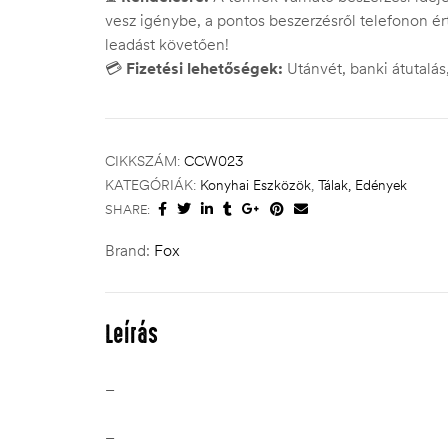
vesz igénybe, a pontos beszerzésről telefonon ért
leadást követően!
💳
Fizetési lehetőségek:
Utánvét, banki átutalá
CIKKSZÁM:
CCW023
KATEGÓRIÁK:
Konyhai Eszközök
,
Tálak, Edények
SHARE:
Brand:
Fox
Leírás
–
–