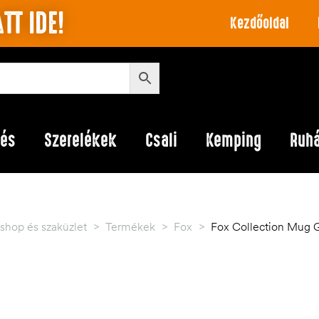
TT IDE!
Kezdőoldal
lés
Szerelékek
Csali
Kemping
Ruh
shop és szaküzlet
>
Termékek
>
Fox
>
Fox Collection Mug