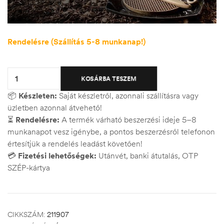
Rendelésre (Szállítás 5-8 munkanap!)
Quantity:
KOSÁRBA TESZEM
📦
Készleten:
Saját készletről, azonnali szállításra vagy
üzletben azonnal átvehető!
⏳
Rendelésre:
A termék várható beszerzési ideje 5–8
munkanapot vesz igénybe, a pontos beszerzésről telefonon
értesítjük a rendelés leadást követően!
💳
Fizetési lehetőségek:
Utánvét, banki átutalás, OTP
SZÉP-kártya
CIKKSZÁM:
211907