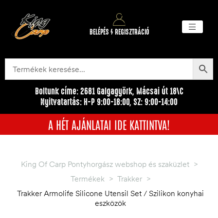
BELÉPÉS / REGISZTRÁCIÓ
Akciós ter
Törzsvásárlói pr
Egyéb me
Boltunk címe: 2681 Galgagyörk, Mácsai út 18\C
Nyitvatartás: H-P 9:00-18:00, SZ: 9:00-14:00
A HÉT AJÁNLATAI IDE KATTINTVA!
King Of Carp Pontyhorgász webshop és szaküzlet
>
Termékek
>
Trakker
>
Trakker Armolife Silicone Utensil Set / Szilikon konyhai
eszközök