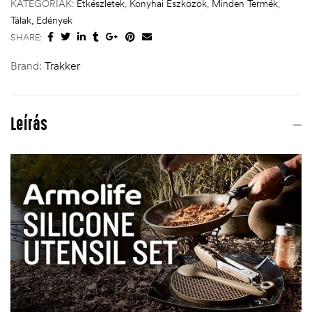
KATEGÓRIÁK:
Étkészletek
,
Konyhai Eszközök
,
Minden Termék
,
Tálak, Edények
SHARE:
Brand:
Trakker
Leírás