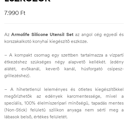
7.990
Ft
Az
Armolife Silicone Utensil Set
az angol cég egyedi és
korszakalkotó konyhai kiegészítõ eszköze.
– A kompakt csomag egy szettben tartalmazza a vízparti
étkezéshez szükséges négy alapvetõ kellékét. (edény
alátét, evõkanál, keverõ kanál, húsforgató csipesz-
grillezéshez).
– A hihetetlenül leleményes és ötletes kiegészítõkkel
megõrizhetõk az edények karcmentessége, mivel a
speciális, 100% élelmiszeripari minõségû, tapadás mentes
(Non-Stick) felületû szilikon anyaga nem sérti meg a
lábasok belsõ, értékes felületét.