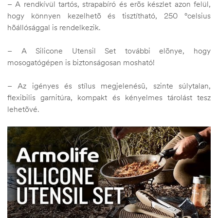
– A rendkívül tartós, strapabíró és erõs készlet azon felül,
hogy könnyen kezelhetõ és tisztítható, 250 °celsius
hõállósággal is rendelkezik.
– A Silicone Utensil Set további elõnye, hogy
mosogatógépen is biztonságosan mosható!
– Az igényes és stílus megjelenésû, szinte súlytalan,
flexibilis garnitúra, kompakt és kényelmes tárolást tesz
lehetõvé.