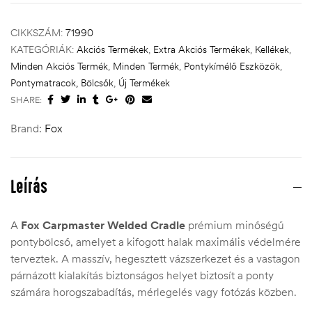
CIKKSZÁM:
71990
KATEGÓRIÁK:
Akciós Termékek
,
Extra Akciós Termékek
,
Kellékek
,
Minden Akciós Termék
,
Minden Termék
,
Pontykímélő Eszközök
,
Pontymatracok, Bölcsők
,
Új Termékek
SHARE:
Brand:
Fox
Leírás
A
Fox Carpmaster Welded Cradle
prémium minőségű
pontybölcső, amelyet a kifogott halak maximális védelmére
terveztek. A masszív, hegesztett vázszerkezet és a vastagon
párnázott kialakítás biztonságos helyet biztosít a ponty
számára horogszabadítás, mérlegelés vagy fotózás közben.