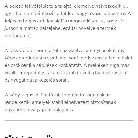
A bölcső fekvőfelülete a talajtól elemelve helyezkedik el,
így a hal nem érintkezik a földdel vagy a vázszerkezettel. A
teljesen hegesztett kialakítás megakadályozza, hogy víz
jusson a matrac belsejébe, ezáltal növelve a termék
élettartamát.
A fekvőfelület nem tartalmaz vízelvezető nyílásokat, így
képes megtartani a vizet, ami segít nedvesen tartani a halat
és csökkenti a sérülések kockázatát. A mellékelt rugalmas,
vízálló terepmintás takaró tovább növeli a hal biztonságát
és nyugalmát a kezelés során.
A négy rugós, állítható láb forgatható sártalpakkal
rendelkezik, amelyek stabil elhelyezést biztosítanak
egyenetlen vagy puha talajon is.