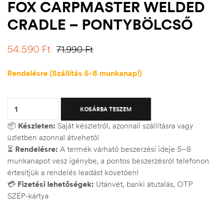
FOX CARPMASTER WELDED
CRADLE – PONTYBÖLCSŐ
54.590
Ft
71.990
Ft
Rendelésre (Szállítás 5-8 munkanap!)
Quantity:
KOSÁRBA TESZEM
📦
Készleten:
Saját készletről, azonnali szállításra vagy
üzletben azonnal átvehető!
⏳
Rendelésre:
A termék várható beszerzési ideje 5–8
munkanapot vesz igénybe, a pontos beszerzésről telefonon
értesítjük a rendelés leadást követően!
💳
Fizetési lehetőségek:
Utánvét, banki átutalás, OTP
SZÉP-kártya