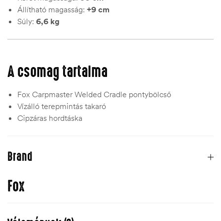
Állítható magasság:
+9 cm
Súly:
6,6 kg
A csomag tartalma
Fox Carpmaster Welded Cradle pontybölcső
Vízálló terepmintás takaró
Cipzáras hordtáska
Brand
Fox