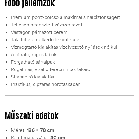
Főbb jellemzők
Prémium pontybölcső a maximális halbiztonságért
Teljesen hegesztett vázszerkezet
Vastagon párnázott perem
Talajtól elemelkedő fekvőfelület
Vízmegtartó kialakítás vízelvezető nyílások nélkül
Állítható, rugós lábak
Forgatható sártalpak
Rugalmas, vízálló terepmintás takaró
Strapabíró kialakítás
Praktikus, cipzáras hordtáskában
Műszaki adatok
Méret:
126 × 78 cm
Keret magassága:
30 cm