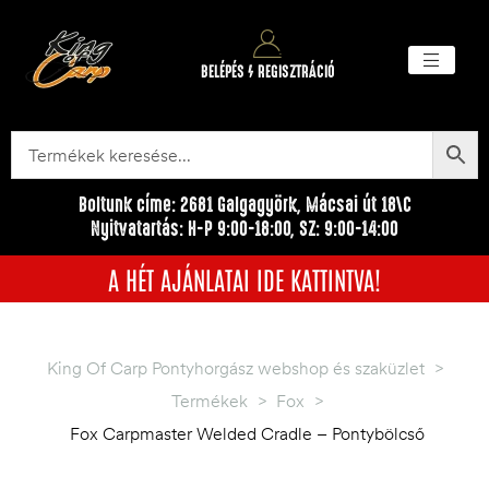
BELÉPÉS / REGISZTRÁCIÓ
Akciós ter
Törzsvásárlói pr
Egyéb me
Boltunk címe: 2681 Galgagyörk, Mácsai út 18\C
Nyitvatartás: H-P 9:00-18:00, SZ: 9:00-14:00
A HÉT AJÁNLATAI IDE KATTINTVA!
King Of Carp Pontyhorgász webshop és szaküzlet
>
Termékek
>
Fox
>
Fox Carpmaster Welded Cradle – Pontybölcső