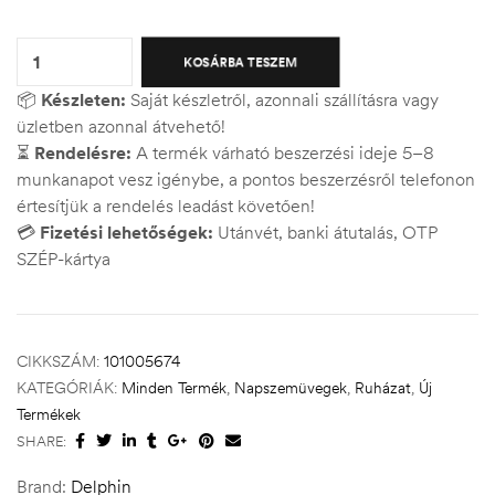
Quantity:
KOSÁRBA TESZEM
📦
Készleten:
Saját készletről, azonnali szállításra vagy
üzletben azonnal átvehető!
⏳
Rendelésre:
A termék várható beszerzési ideje 5–8
munkanapot vesz igénybe, a pontos beszerzésről telefonon
értesítjük a rendelés leadást követően!
💳
Fizetési lehetőségek:
Utánvét, banki átutalás, OTP
SZÉP-kártya
CIKKSZÁM:
101005674
KATEGÓRIÁK:
Minden Termék
,
Napszemüvegek
,
Ruházat
,
Új
Termékek
SHARE:
Brand:
Delphin