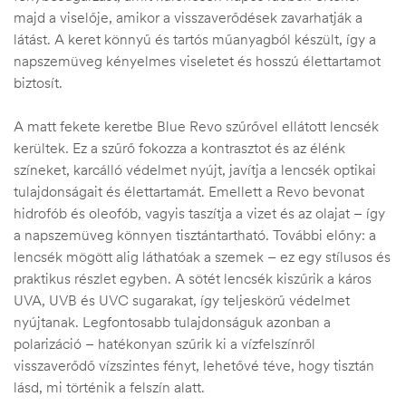
majd a viselője, amikor a visszaverődések zavarhatják a
látást. A keret könnyű és tartós műanyagból készült, így a
napszemüveg kényelmes viseletet és hosszú élettartamot
biztosít.
A matt fekete keretbe Blue Revo szűrővel ellátott lencsék
kerültek. Ez a szűrő fokozza a kontrasztot és az élénk
színeket, karcálló védelmet nyújt, javítja a lencsék optikai
tulajdonságait és élettartamát. Emellett a Revo bevonat
hidrofób és oleofób, vagyis taszítja a vizet és az olajat – így
a napszemüveg könnyen tisztántartható. További előny: a
lencsék mögött alig láthatóak a szemek – ez egy stílusos és
praktikus részlet egyben. A sötét lencsék kiszűrik a káros
UVA, UVB és UVC sugarakat, így teljeskörű védelmet
nyújtanak. Legfontosabb tulajdonságuk azonban a
polarizáció – hatékonyan szűrik ki a vízfelszínről
visszaverődő vízszintes fényt, lehetővé téve, hogy tisztán
lásd, mi történik a felszín alatt.