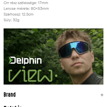
Orr rész szélessége: 17mm
Lencse mérete: 80x53mm
Szárhossz: 12.5cm
Súly: 32g
Brand