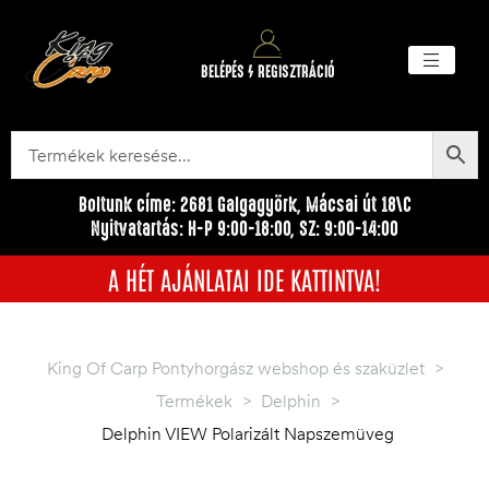
BELÉPÉS / REGISZTRÁCIÓ
Akciós ter
Törzsvásárlói pr
Egyéb me
Boltunk címe: 2681 Galgagyörk, Mácsai út 18\C
Nyitvatartás: H-P 9:00-18:00, SZ: 9:00-14:00
A HÉT AJÁNLATAI IDE KATTINTVA!
King Of Carp Pontyhorgász webshop és szaküzlet
>
Termékek
>
Delphin
>
Delphin VIEW Polarizált Napszemüveg