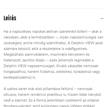
Leírás
Ha a napsütéses napokat aktívan szeretnéd tölteni – akár a
városban, akár a természetben –, olyan napszemüvegre van
szükséged, amire mindig számíthatsz. A Delphin VIEW azok
számára készült, akik a részletekre is odafigyelnek.
Megbízható szemvédelem, maximális kényelem és
határozott, sportos dizájn – ezek jellemzik leginkább a
Delphin VIEW napszemüveget. Kiváló választás nemcsak
horgászathoz, hanem futáshoz, síeléshez, túrázáshoz vagy
kerékpározáshoz is.
A széles keret már első pillantásra feltűnő – nemcsak
stílusos, hanem rendkívül praktikus is, hiszen több irányból
védi a szemet. Ez a forma jelentősen csökkenti az oldalsó
fénybesugárzást, amit különösen napos időben értékel