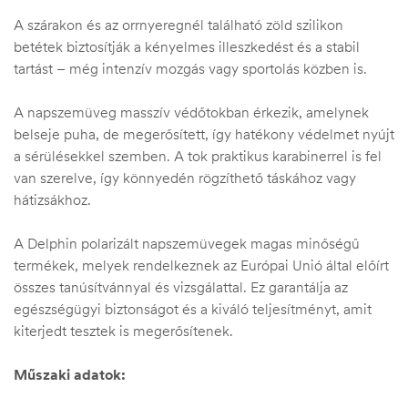
A szárakon és az orrnyeregnél található zöld szilikon
betétek biztosítják a kényelmes illeszkedést és a stabil
tartást – még intenzív mozgás vagy sportolás közben is.
A napszemüveg masszív védőtokban érkezik, amelynek
belseje puha, de megerősített, így hatékony védelmet nyújt
a sérülésekkel szemben. A tok praktikus karabinerrel is fel
van szerelve, így könnyedén rögzíthető táskához vagy
hátizsákhoz.
A Delphin polarizált napszemüvegek magas minőségű
termékek, melyek rendelkeznek az Európai Unió által előírt
összes tanúsítvánnyal és vizsgálattal. Ez garantálja az
egészségügyi biztonságot és a kiváló teljesítményt, amit
kiterjedt tesztek is megerősítenek.
Műszaki adatok: