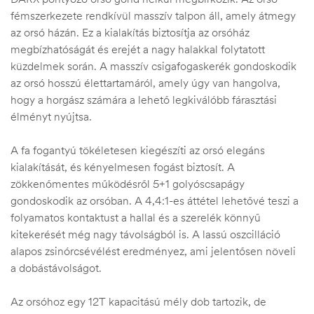
fémszerkezete rendkívül masszív talpon áll, amely átmegy
az orsó házán. Ez a kialakítás biztosítja az orsóház
megbízhatóságát és erejét a nagy halakkal folytatott
küzdelmek során. A masszív csigafogaskerék gondoskodik
az orsó hosszú élettartamáról, amely úgy van hangolva,
hogy a horgász számára a lehető legkiválóbb fárasztási
élményt nyújtsa.
A fa fogantyú tökéletesen kiegészíti az orsó elegáns
kialakítását, és kényelmesen fogást biztosít. A
zökkenőmentes működésről 5+1 golyóscsapágy
gondoskodik az orsóban. A 4,4:1-es áttétel lehetővé teszi a
folyamatos kontaktust a hallal és a szerelék könnyű
kitekerését még nagy távolságból is. A lassú oszcilláció
alapos zsinórcsévélést eredményez, ami jelentősen növeli
a dobástávolságot.
Az orsóhoz egy 12T kapacitású mély dob tartozik, de