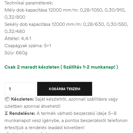
Technikai paraméterek:
Mély dob kapacitása 12000 mm/m: 0,28/1050, 0,30/910,
0,32/800
Sekély dob kapacitása 12000 mm/m: 0,28/630, 0,30/550,
0,32/480
Áttétel: 4,4:1
Csapágyak száma: 5+1
Súly: 660g
Csak 2 maradt készleten ( Szállítás 1-2 munkanap! )
Quantity:
KOSÁRBA TESZEM
📦
Készleten:
Saját készletről, azonnali szállításra vagy
üzletben azonnal átvehető!
⏳
Rendelésre:
A termék várható beszerzési ideje 5–8
munkanapot vesz igénybe, a pontos beszerzésről telefonon
értesítjük a rendelés leadást követően!