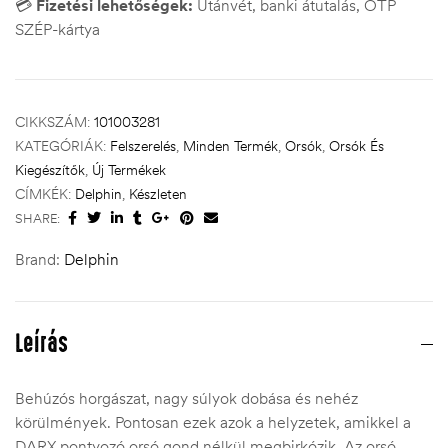
💳
Fizetési lehetőségek:
Utánvét, banki átutalás, OTP
SZÉP-kártya
CIKKSZÁM:
101003281
KATEGÓRIÁK:
Felszerelés
,
Minden Termék
,
Orsók
,
Orsók És
Kiegészítők
,
Új Termékek
CÍMKÉK:
Delphin
,
Készleten
SHARE:
Brand:
Delphin
Leírás
Behúzós horgászat, nagy súlyok dobása és nehéz
körülmények. Pontosan ezek azok a helyzetek, amikkel a
DARX pontyozó orsó gond nélkül megbirkózik. Az orsó