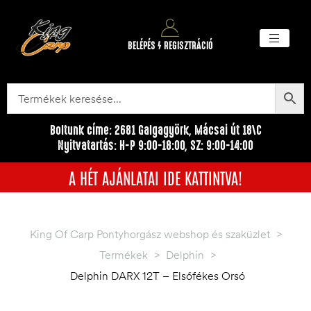
BELÉPÉS / REGISZTRÁCIÓ
Akciós ter
Törzsvásárlói pr
Egyéb me
Boltunk címe: 2681 Galgagyörk, Mácsai út 18\C
Nyitvatartás: H-P 9:00-18:00, SZ: 9:00-14:00
A HÉT AJÁNLATAI IDE KATTINTVA!
King Of Carp Pontyhorgász webshop és szaküzlet
>
Termékek
>
Delphin
>
Delphin DARX 12T – Elsőfékes Orsó