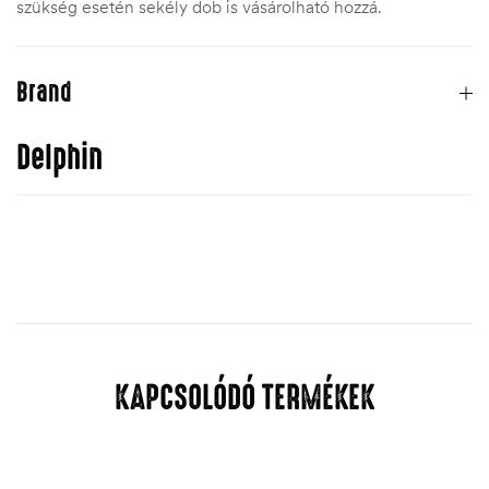
szükség esetén sekély dob is vásárolható hozzá.
Brand
Delphin
KAPCSOLÓDÓ TERMÉKEK