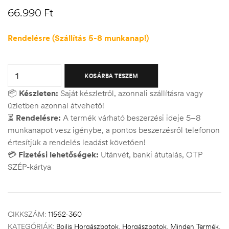
66.990
Ft
Rendelésre (Szállítás 5-8 munkanap!)
Quantity:
KOSÁRBA TESZEM
📦
Készleten:
Saját készletről, azonnali szállításra vagy
üzletben azonnal átvehető!
⏳
Rendelésre:
A termék várható beszerzési ideje 5–8
munkanapot vesz igénybe, a pontos beszerzésről telefonon
értesítjük a rendelés leadást követően!
💳
Fizetési lehetőségek:
Utánvét, banki átutalás, OTP
SZÉP-kártya
CIKKSZÁM:
11562-360
KATEGÓRIÁK:
Bojlis Horgászbotok
,
Horgászbotok
,
Minden Termék
,