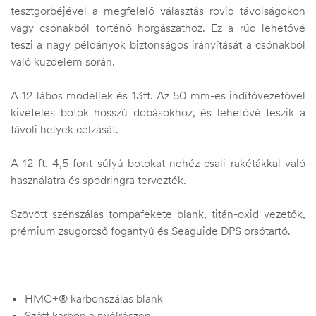
tesztgörbéjével a megfelelő választás rövid távolságokon
vagy csónakból történő horgászathoz. Ez a rúd lehetővé
teszi a nagy példányok biztonságos irányítását a csónakból
való küzdelem során.
A 12 lábos modellek és 13ft. Az 50 mm-es indítóvezetővel
kivételes botok hosszú dobásokhoz, és lehetővé teszik a
távoli helyek célzását.
A 12 ft. 4,5 font súlyú botokat nehéz csali rakétákkal való
használatra és spodringra tervezték.
Szövött szénszálas tompafekete blank, titán-oxid vezetők,
prémium zsugorcső fogantyú és Seaguide DPS orsótartó.
HMC+® karbonszálas blank
Szőtt karbon a nyélrészen