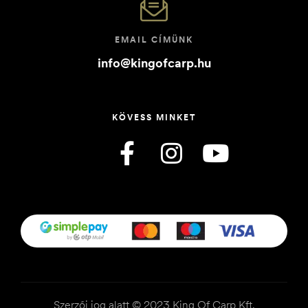
EMAIL CÍMÜNK
info@kingofcarp.hu
KÖVESS MINKET
Szerzői jog alatt © 2023 King Of Carp Kft.