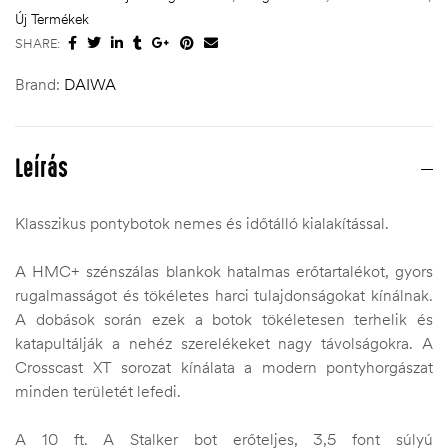
Új Termékek
SHARE:
Brand:
DAIWA
Leírás
Klasszikus pontybotok nemes és időtálló kialakítással.
A HMC+ szénszálas blankok hatalmas erőtartalékot, gyors
rugalmasságot és tökéletes harci tulajdonságokat kínálnak.
A dobások során ezek a botok tökéletesen terhelik és
katapultálják a nehéz szerelékeket nagy távolságokra. A
Crosscast XT sorozat kínálata a modern pontyhorgászat
minden területét lefedi.
A 10 ft. A Stalker bot erőteljes, 3,5 font súlyú