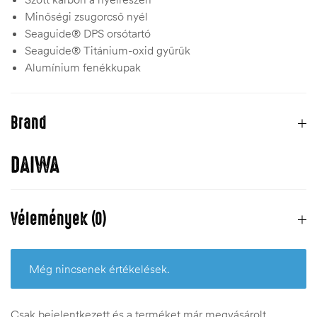
Minőségi zsugorcső nyél
Seaguide® DPS orsótartó
Seaguide® Titánium-oxid gyűrűk
Alumínium fenékkupak
Brand
DAIWA
Vélemények (0)
Még nincsenek értékelések.
Csak bejelentkezett és a terméket már megvásárolt