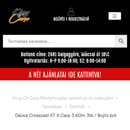
BELÉPÉS / REGISZTRÁCIÓ
Akciós ter
Törzsvásárlói pr
Egyéb me
Boltunk címe: 2681 Galgagyörk, Mácsai út 18\C
Nyitvatartás: H-P 9:00-18:00, SZ: 9:00-14:00
A HÉT AJÁNLATAI IDE KATTINTVA!
King Of Carp Pontyhorgász webshop és szaküzlet
>
Termékek
>
DAIWA
>
Daiwa Crosscast XT X Carp 3.60m 3lb / Bojlis bot