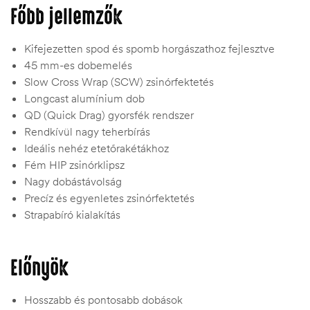
Főbb jellemzők
Kifejezetten spod és spomb horgászathoz fejlesztve
45 mm-es dobemelés
Slow Cross Wrap (SCW) zsinórfektetés
Longcast alumínium dob
QD (Quick Drag) gyorsfék rendszer
Rendkívül nagy teherbírás
Ideális nehéz etetőrakétákhoz
Fém HIP zsinórklipsz
Nagy dobástávolság
Precíz és egyenletes zsinórfektetés
Strapabíró kialakítás
Előnyök
Hosszabb és pontosabb dobások