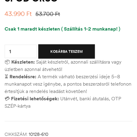
43.990
Ft
53.700
Ft
Csak 1 maradt készleten ( Szállítás 1-2 munkanap! )
Quantity:
KOSÁRBA TESZEM
📦
Készleten:
Saját készletről, azonnali szállításra vagy
üzletben azonnal átvehető!
⏳
Rendelésre:
A termék várható beszerzési ideje 5–8
munkanapot vesz igénybe, a pontos beszerzésről telefonon
értesítjük a rendelés leadást követően!
💳
Fizetési lehetőségek:
Utánvét, banki átutalás, OTP
SZÉP-kártya
CIKKSZÁM:
10128-610