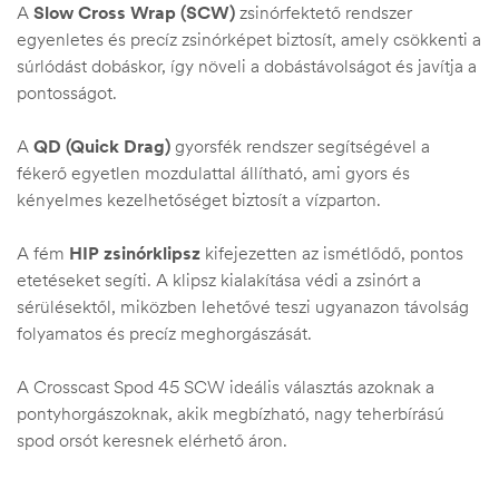
A
Slow Cross Wrap (SCW)
zsinórfektető rendszer
egyenletes és precíz zsinórképet biztosít, amely csökkenti a
súrlódást dobáskor, így növeli a dobástávolságot és javítja a
pontosságot.
A
QD (Quick Drag)
gyorsfék rendszer segítségével a
fékerő egyetlen mozdulattal állítható, ami gyors és
kényelmes kezelhetőséget biztosít a vízparton.
A fém
HIP zsinórklipsz
kifejezetten az ismétlődő, pontos
etetéseket segíti. A klipsz kialakítása védi a zsinórt a
sérülésektől, miközben lehetővé teszi ugyanazon távolság
folyamatos és precíz meghorgászását.
A Crosscast Spod 45 SCW ideális választás azoknak a
pontyhorgászoknak, akik megbízható, nagy teherbírású
spod orsót keresnek elérhető áron.