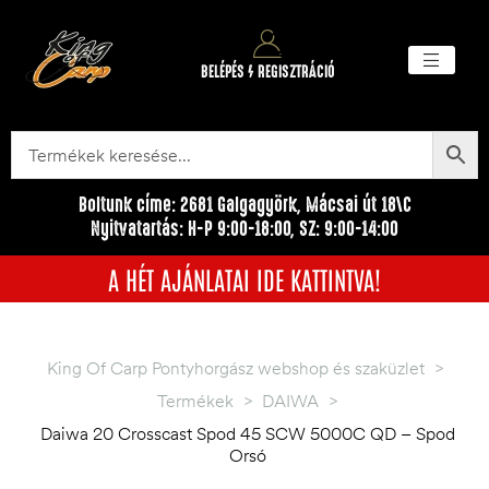
BELÉPÉS / REGISZTRÁCIÓ
Akciós ter
Törzsvásárlói pr
Egyéb me
Boltunk címe: 2681 Galgagyörk, Mácsai út 18\C
Nyitvatartás: H-P 9:00-18:00, SZ: 9:00-14:00
A HÉT AJÁNLATAI IDE KATTINTVA!
King Of Carp Pontyhorgász webshop és szaküzlet
>
Termékek
>
DAIWA
>
Daiwa 20 Crosscast Spod 45 SCW 5000C QD – Spod
Orsó