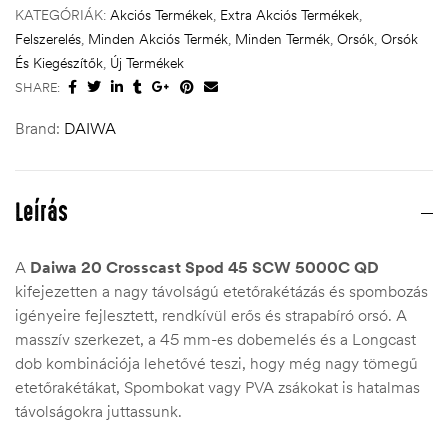
KATEGÓRIÁK:
Akciós Termékek
,
Extra Akciós Termékek
,
Felszerelés
,
Minden Akciós Termék
,
Minden Termék
,
Orsók
,
Orsók
És Kiegészítők
,
Új Termékek
SHARE:
Brand:
DAIWA
Leírás
A
Daiwa 20 Crosscast Spod 45 SCW 5000C QD
kifejezetten a nagy távolságú etetőrakétázás és spombozás
igényeire fejlesztett, rendkívül erős és strapabíró orsó. A
masszív szerkezet, a 45 mm-es dobemelés és a Longcast
dob kombinációja lehetővé teszi, hogy még nagy tömegű
etetőrakétákat, Spombokat vagy PVA zsákokat is hatalmas
távolságokra juttassunk.