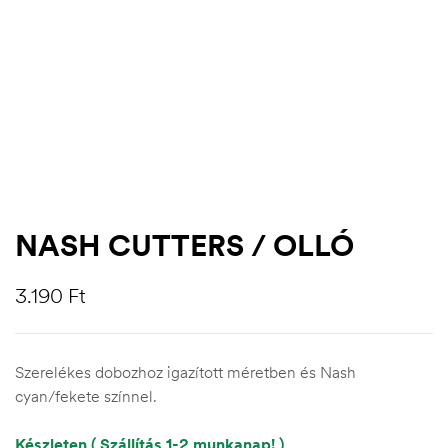
NASH CUTTERS / OLLÓ
3.190
Ft
.03.22.
Szerelékes dobozhoz igazított méretben és Nash
cyan/fekete színnel.
Készleten ( Szállítás 1-2 munkanap! )