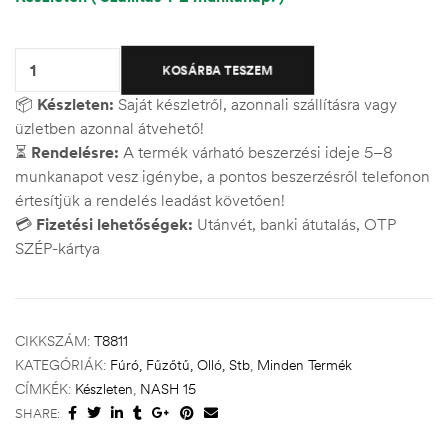
Quantity:
KOSÁRBA TESZEM
📦
Készleten:
Saját készletről, azonnali szállításra vagy
üzletben azonnal átvehető!
⏳
Rendelésre:
A termék várható beszerzési ideje 5–8
munkanapot vesz igénybe, a pontos beszerzésről telefonon
értesítjük a rendelés leadást követően!
💳
Fizetési lehetőségek:
Utánvét, banki átutalás, OTP
SZÉP-kártya
CIKKSZÁM:
T8811
KATEGÓRIÁK:
Fúró, Fűzőtű, Olló, Stb
,
Minden Termék
CÍMKÉK:
Készleten
,
NASH 15
SHARE: