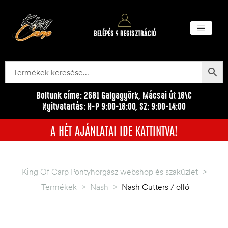
BELÉPÉS / REGISZTRÁCIÓ
Akciós ter
Törzsvásárlói pr
Egyéb me
Boltunk címe: 2681 Galgagyörk, Mácsai út 18\C
Nyitvatartás: H-P 9:00-18:00, SZ: 9:00-14:00
A HÉT AJÁNLATAI IDE KATTINTVA!
King Of Carp Pontyhorgász webshop és szaküzlet
>
Termékek
>
Nash
>
Nash Cutters / olló