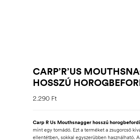
CARP’R’US MOUTHSNA
HOSSZÚ HOROGBEFOR
2.290
Ft
Carp R Us Mouthsnagger hosszú horogbefordí
mint egy tornádó. Ezt a terméket a zsugorcső kivál
ellentétben, sokkal egyszerűbben használható. A 