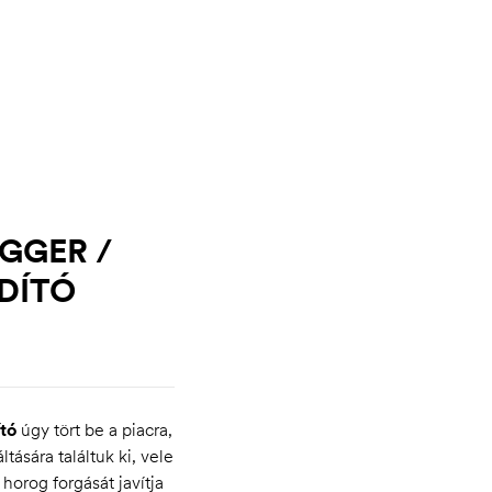
GGER /
DÍTÓ
tó
úgy tört be a piacra,
tására találtuk ki, vele
horog forgását javítja