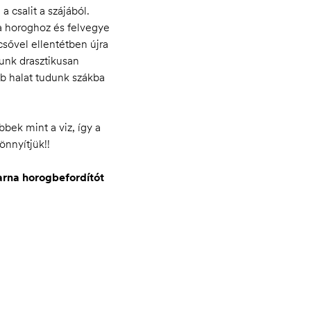
a csalit a szájából.
 a horoghoz és felvegye
sővel ellentétben újra
unk drasztikusan
bb halat tudunk szákba
ek mint a viz, így a
nnyítjük!!
rna horogbefordítót