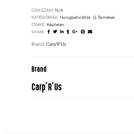
CIKKSZÁM:
N/A
KATEGÓRIÁK:
Horogbefordítók
,
Új Termékek
CÍMKE:
Készleten
SHARE:
Brand:
Carp’R’Us
Brand
Carp’R’Us