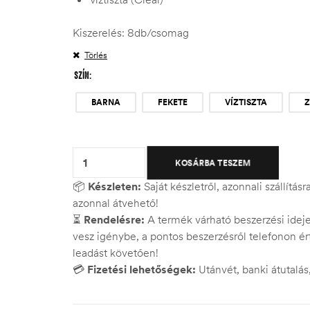
Kiszerelés: 8db/csomag
Törlés
SZÍN
BARNA
FEKETE
VÍZTISZTA
Quantity:
KOSÁRBA TESZEM
📦
Készleten:
Saját készletről, azonnali szállítás
azonnal átvehető!
⏳
Rendelésre:
A termék várható beszerzési ide
vesz igénybe, a pontos beszerzésről telefonon ért
leadást követően!
💳
Fizetési lehetőségek:
Utánvét, banki átutalá