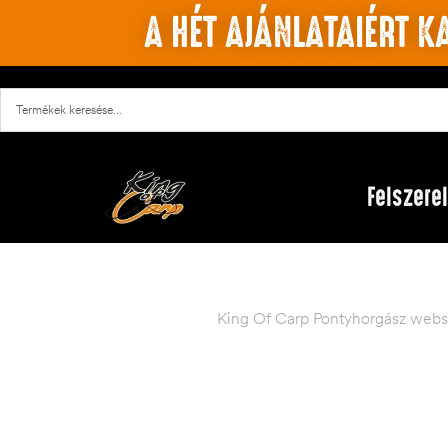
A HÉT AJÁNLATAIÉRT KA
Felszere
King Of Carp Pontyhorgász webs