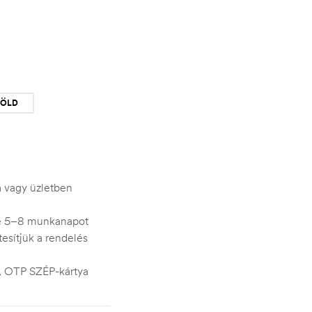
ZÖLD
ra vagy üzletben
je 5–8 munkanapot
esítjük a rendelés
s, OTP SZÉP-kártya