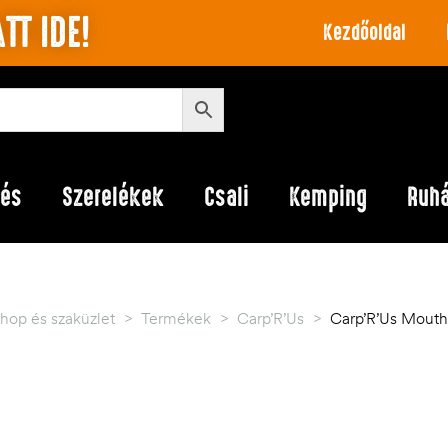
TT IDE!
Kezdőoldal
lés
Szerelékek
Csali
Kemping
Ruh
hop és szaküzlet
>
Termékek
>
Carp’R’Us
>
Carp’R’Us Mouth