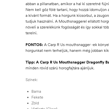
abban a pillanatban, amikor a hal ki szeretné fújni 
Nem kell gőz fölé tartani, hogy hozzá idomuljon
a kívánt formát.
Ha a horgunk kicsorbul, a zsugorc
tudjuk használni.
A Mouthsnaggerel ellátott horg
növeli a szerelékünk fogósságát és így sokkal tö
terelni.
FONTOS:
A Carp R Us mouthsnagger -ek könyebb
horgunkat nem terheljük, hanem még jobban kikö
Tipp:
A Carp R Us Mouthsnagger Dragonfly Ba
minden rövid szárú horogfajtára ajánljuk.
Színek:
Barna
Fekete
Zöld
Víztiszta (Clear)