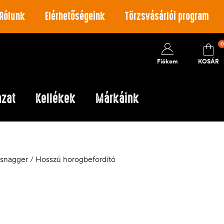
Rólunk
Elérhetőségeink
Törzsvásárlói program
0
Fiókom
KOSÁR
ázat
Kellékek
Márkáink
snagger / Hosszú horogbefordító