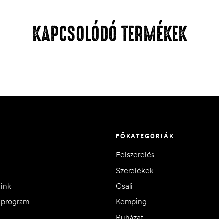
KAPCSOLÓDÓ TERMÉKEK
FŐKATEGÓRIÁK
Felszerelés
Szerelékek
eink
Csali
i program
Kemping
Ruházat