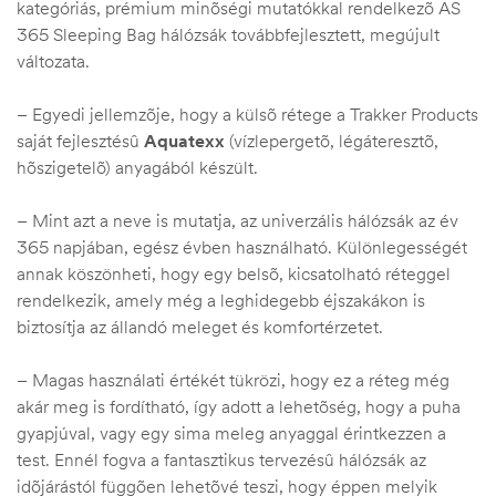
kategóriás, prémium minõségi mutatókkal rendelkezõ AS
365 Sleeping Bag hálózsák továbbfejlesztett, megújult
változata.
– Egyedi jellemzõje, hogy a külsõ rétege a Trakker Products
saját fejlesztésû
Aquatexx
(vízlepergetõ, légáteresztõ,
hõszigetelõ) anyagából készült.
– Mint azt a neve is mutatja, az univerzális hálózsák az év
365 napjában, egész évben használható. Különlegességét
annak köszönheti, hogy egy belsõ, kicsatolható réteggel
rendelkezik, amely még a leghidegebb éjszakákon is
biztosítja az állandó meleget és komfortérzetet.
– Magas használati értékét tükrözi, hogy ez a réteg még
akár meg is fordítható, így adott a lehetõség, hogy a puha
gyapjúval, vagy egy sima meleg anyaggal érintkezzen a
test. Ennél fogva a fantasztikus tervezésû hálózsák az
idõjárástól függõen lehetõvé teszi, hogy éppen melyik