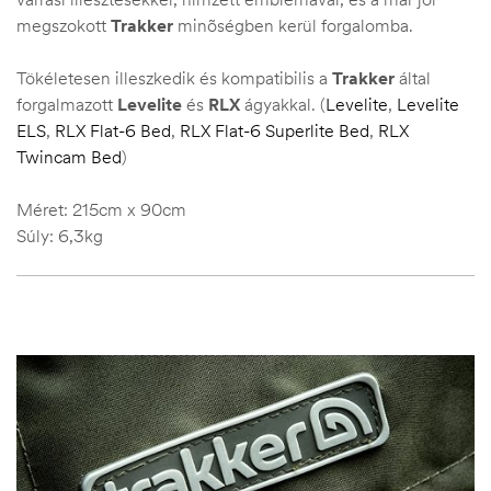
megszokott
Trakker
minõségben kerül forgalomba.
Tökéletesen illeszkedik és kompatibilis a
Trakker
által
forgalmazott
Levelite
és
RLX
ágyakkal. (
Levelite
,
Levelite
ELS
,
RLX
Flat-6 Bed
,
RLX Flat-6 Superlite Bed
,
RLX
Twincam Bed
)
Méret: 215cm x 90cm
Súly: 6,3kg