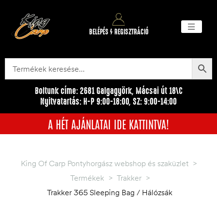
BELÉPÉS / REGISZTRÁCIÓ
Akciós ter
Törzsvásárlói pr
Egyéb me
Boltunk címe: 2681 Galgagyörk, Mácsai út 18\C
Nyitvatartás: H-P 9:00-18:00, SZ: 9:00-14:00
A HÉT AJÁNLATAI IDE KATTINTVA!
King Of Carp Pontyhorgász webshop és szaküzlet
>
Termékek
>
Trakker
>
Trakker 365 Sleeping Bag / Hálózsák