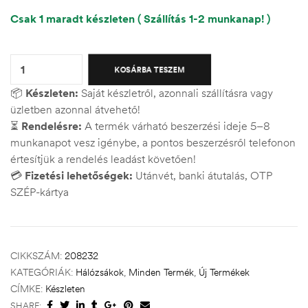
Csak 1 maradt készleten ( Szállítás 1-2 munkanap! )
Quantity:
KOSÁRBA TESZEM
📦
Készleten:
Saját készletről, azonnali szállításra vagy
üzletben azonnal átvehető!
⏳
Rendelésre:
A termék várható beszerzési ideje 5–8
munkanapot vesz igénybe, a pontos beszerzésről telefonon
értesítjük a rendelés leadást követően!
💳
Fizetési lehetőségek:
Utánvét, banki átutalás, OTP
SZÉP-kártya
CIKKSZÁM:
208232
KATEGÓRIÁK:
Hálózsákok
,
Minden Termék
,
Új Termékek
CÍMKE:
Készleten
SHARE: