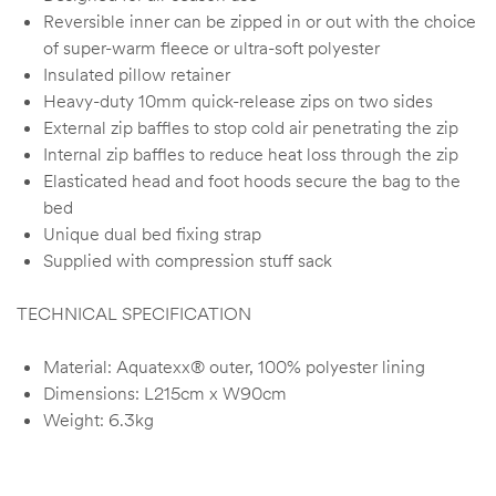
Reversible inner can be zipped in or out with the choice
of super-warm fleece or ultra-soft polyester
Insulated pillow retainer
Heavy-duty 10mm quick-release zips on two sides
External zip baffles to stop cold air penetrating the zip
Internal zip baffles to reduce heat loss through the zip
Elasticated head and foot hoods secure the bag to the
bed
Unique dual bed fixing strap
Supplied with compression stuff sack
TECHNICAL SPECIFICATION
Material: Aquatexx® outer, 100% polyester lining
Dimensions: L215cm x W90cm
Weight: 6.3kg