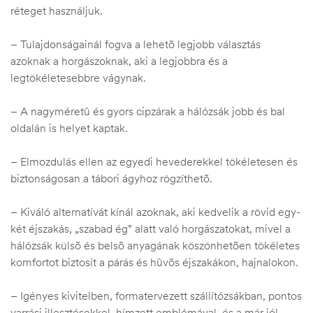
réteget használjuk.
– Tulajdonságainál fogva a lehetõ legjobb választás
azoknak a horgászoknak, aki a legjobbra és a
legtökéletesebbre vágynak.
– A nagyméretû és gyors cipzárak a hálózsák jobb és bal
oldalán is helyet kaptak.
– Elmozdulás ellen az egyedi hevederekkel tökéletesen és
biztonságosan a tábori ágyhoz rögzíthetõ.
– Kiváló alternatívát kínál azoknak, aki kedvelik a rövid egy-
két éjszakás, „szabad ég” alatt való horgászatokat, mivel a
hálózsák külsõ és belsõ anyagának köszönhetõen tökéletes
komfortot biztosít a párás és hûvõs éjszakákon, hajnalokon.
– Igényes kivitelben, formatervezett szállítózsákban, pontos
varrási illesztésekkel, hímzett emblémával, és a már jól