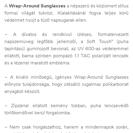
A
Wrap-Around Sunglasses
a népszerû és közismert stílus
formai világát tükrözi. Kialakításánál fogva teljes körû
védelmet nyújt a tûzõ napsugarak ellen.
– A divatos és rendkívül ízléses, formatervezett
napszemüveg legfõbb jellemzõi, a Soft Touch” (puha
tapintású) gumírozott bevonat, az UV 400-as védelemmel
ellátott, barna színben pompázó 1.1 TAC polarizált lencsék
és a lézerrel maratott embléma.
– A kiváló minõségû, igényes Wrap-Around Sunglasses
elõnyös tulajdonsága, hogy ütésálló rugalmas polikarbonát
anyagból készült.
– Zipzárral ellátott kemény tokban, puha lencsevédõ
törlõkendõvel kerül forgalomba.
– Nem csak horgászathoz, hanem a mindennapok során,