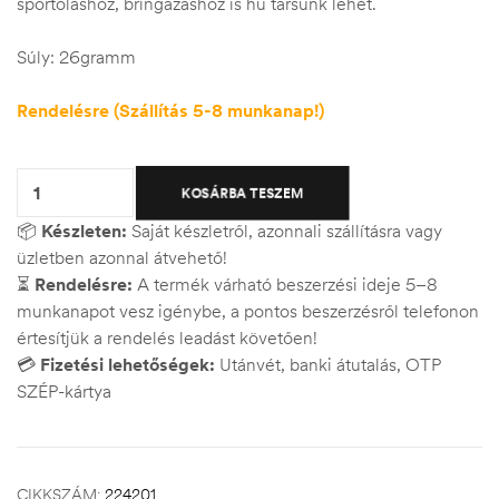
sportoláshoz, bringázáshoz is hû társunk lehet.
Súly: 26gramm
Rendelésre (Szállítás 5-8 munkanap!)
Quantity:
KOSÁRBA TESZEM
📦
Készleten:
Saját készletről, azonnali szállításra vagy
üzletben azonnal átvehető!
⏳
Rendelésre:
A termék várható beszerzési ideje 5–8
munkanapot vesz igénybe, a pontos beszerzésről telefonon
értesítjük a rendelés leadást követően!
💳
Fizetési lehetőségek:
Utánvét, banki átutalás, OTP
SZÉP-kártya
CIKKSZÁM:
224201