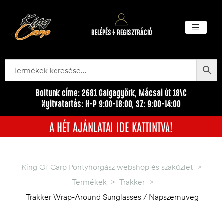
BELÉPÉS / REGISZTRÁCIÓ
Akciós ter
Törzsvásárlói pr
Egyéb me
Boltunk címe: 2681 Galgagyörk, Mácsai út 18\C
Nyitvatartás: H-P 9:00-18:00, SZ: 9:00-14:00
A HÉT AJÁNLATAI IDE KATTINTVA!
King Of Carp Pontyhorgász webshop és szaküzlet
>
Termékek
>
Trakker
>
Trakker Wrap-Around Sunglasses / Napszemüveg