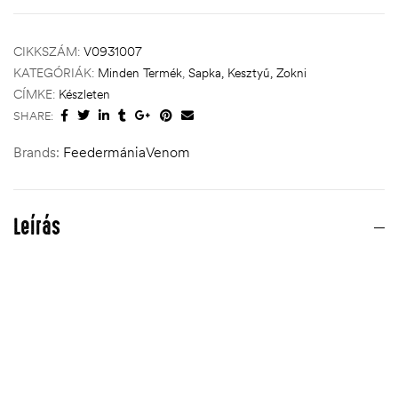
CIKKSZÁM:
V0931007
KATEGÓRIÁK:
Minden Termék
,
Sapka, Kesztyű, Zokni
CÍMKE:
Készleten
SHARE:
Brands:
Feedermánia
Venom
Leírás