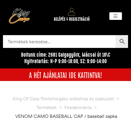
BELÉPÉS / REGISZTRÁCIÓ
Akciós ter
Törzsvásárlói pr
Egyéb me
Boltunk címe: 2681 Galgagyörk, Mácsai út 18\C
Nyitvatartás: H-P 9:00-18:00, SZ: 9:00-14:00
A HÉT AJÁNLATAI IDE KATTINTVA!
King Of Carp Pontyhorgász webshop és szaküzlet
>
Termékek
>
Feedermánia
>
VENOM CAMO BASEBALL CAP / baseball sapka