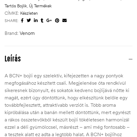
Tartós Bojlik
,
Új Termékek
CÍMKE:
Készleten
SHARE:
Brand:
Venom
Leírás
A BCN+ bojli egy szelektív, kifejezetten a nagy pontyok
megfogásához készített csali. Megjelenése óta rendkívül
sikeresnek bizonyult, és sokatok kedvenc bojlijává nőtte ki
magát, ezért úgy döntöttünk, hogy elkészítünk belőle egy
továbbfejlesztett, attraktívabb verziót is. Több aroma
kipróbálása után a banán mellett döntöttünk, mert egyrészt
a rákos összetevőkből készült bojli tökéletesen harmonizál
ezzel a déli gyümölccsel, másrészt – ami még fontosabb –
a tesztek alatt ez adta a legtöbb halat. A BCN+ bojlihoz