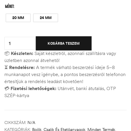
MÉRET
20 MM
24 MM
Quantity:
KOSÁRBA TESZEM
📦
Készleten:
Saját készletről, azonnali szállításra vagy
üzletben azonnal átvehető!
⏳
Rendelésre:
A termék várható beszerzési ideje 5–8
munkanapot vesz igénybe, a pontos beszerzésről telefonon
értesítjük a rendelés leadást követően!
💳
Fizetési lehetőségek:
Utánvét, banki átutalás, OTP
SZÉP-kártya
CIKKSZÁM:
N/A
KATEGÓRIÁK:
Bojlik
,
Csalik És Etetőanyagok
,
Minden Termék
,