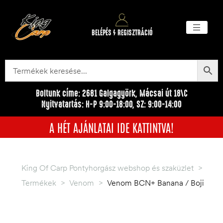
BELÉPÉS / REGISZTRÁCIÓ
Akciós ter
Törzsvásárlói pr
Egyéb me
Boltunk címe: 2681 Galgagyörk, Mácsai út 18\C
Nyitvatartás: H-P 9:00-18:00, SZ: 9:00-14:00
A HÉT AJÁNLATAI IDE KATTINTVA!
King Of Carp Pontyhorgász webshop és szaküzlet
>
Termékek
>
Venom
>
Venom BCN+ Banana / Boji