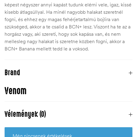
képest négyszer annyi kapást tudunk elérni vele, igaz, kissé
kisebb átlagsúllyal. Ha minél nagyobb halakat szeretnél
fogni, és ehhez egy magas fehérjetartalmú bojlira van
szükséged, akkor a te csalid a BCN+ lesz. Viszont ha te az a
horgász vagy, aki szereti, hogy sok kapása van, és nem
mellesleg nagy halakat is szeretne közben fogni, akkor a
BCN+ Banana mellett tedd le a voksod.
Brand
Venom
Vélemények (0)
Még nincsenek értékelések.