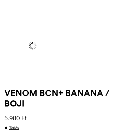
VENOM BCN+ BANANA /
.03.22.
BOJI
5.980
Ft
Törlés