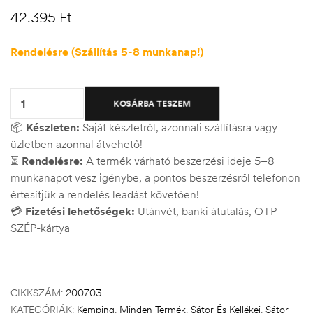
42.395
Ft
Rendelésre (Szállítás 5-8 munkanap!)
Quantity:
KOSÁRBA TESZEM
📦
Készleten:
Saját készletről, azonnali szállításra vagy
üzletben azonnal átvehető!
⏳
Rendelésre:
A termék várható beszerzési ideje 5–8
munkanapot vesz igénybe, a pontos beszerzésről telefonon
értesítjük a rendelés leadást követően!
💳
Fizetési lehetőségek:
Utánvét, banki átutalás, OTP
SZÉP-kártya
CIKKSZÁM:
200703
KATEGÓRIÁK:
Kemping
,
Minden Termék
,
Sátor És Kellékei
,
Sátor