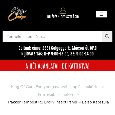
BELÉPÉS / REGISZTRÁCIÓ
Akciós ter
Törzsvásárlói pr
Egyéb me
Boltunk címe: 2681 Galgagyörk, Mácsai út 18\C
Nyitvatartás: H-P 9:00-18:00, SZ: 9:00-14:00
A HÉT AJÁNLATAI IDE KATTINTVA!
King Of Carp Pontyhorgász webshop és szaküzlet
>
Termékek
>
Trakker
>
Trakker Tempest RS Brolly Insect Panel – Belső Kapszula