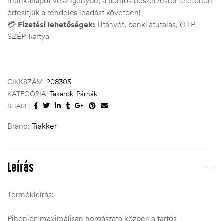
munkanapot vesz igénybe, a pontos beszerzésről telefonon
értesítjük a rendelés leadást követően!
💳
Fizetési lehetőségek:
Utánvét, banki átutalás, OTP
SZÉP-kártya
CIKKSZÁM:
208305
KATEGÓRIA:
Takarók, Párnák
SHARE:
Brand:
Trakker
Leírás
Termékleírás:
Pihenjen maximálisan horgászata közben a tartós