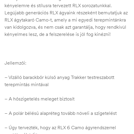
kényelemre és stílusra tervezett RLX sorozatunkkal.
Legújabb generációs RLX ágyaink részeként bemutatjuk az
RLX ágytakaró Camo-t, amely a mi egyedi terepmintánkra
van kidolgozva, és nem csak azt garantálja, hogy rendkívül
kényelmes lesz, de a felszerelése is jól fog kinézni!
Jellemzői:
– Vízálló barackbőr külső anyag Trakker testreszabott
terepmintás mintával
– A hőszigetelés meleget biztosít
– A polár bélésű alapréteg tovább növeli a szigetelést
– Úgy tervezték, hogy az RLX 6 Camo ágyrendszerrel