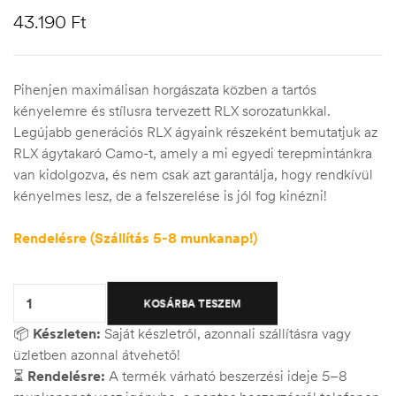
43.190
Ft
Pihenjen maximálisan horgászata közben a tartós
kényelemre és stílusra tervezett RLX sorozatunkkal.
Legújabb generációs RLX ágyaink részeként bemutatjuk az
RLX ágytakaró Camo-t, amely a mi egyedi terepmintánkra
van kidolgozva, és nem csak azt garantálja, hogy rendkívül
kényelmes lesz, de a felszerelése is jól fog kinézni!
Rendelésre (Szállítás 5-8 munkanap!)
Quantity:
KOSÁRBA TESZEM
📦
Készleten:
Saját készletről, azonnali szállításra vagy
üzletben azonnal átvehető!
⏳
Rendelésre:
A termék várható beszerzési ideje 5–8