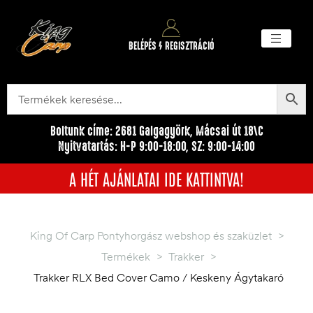
BELÉPÉS / REGISZTRÁCIÓ
Akciós ter
Törzsvásárlói pr
Egyéb me
Boltunk címe: 2681 Galgagyörk, Mácsai út 18\C
Nyitvatartás: H-P 9:00-18:00, SZ: 9:00-14:00
A HÉT AJÁNLATAI IDE KATTINTVA!
King Of Carp Pontyhorgász webshop és szaküzlet
>
Termékek
>
Trakker
>
Trakker RLX Bed Cover Camo / Keskeny Ágytakaró