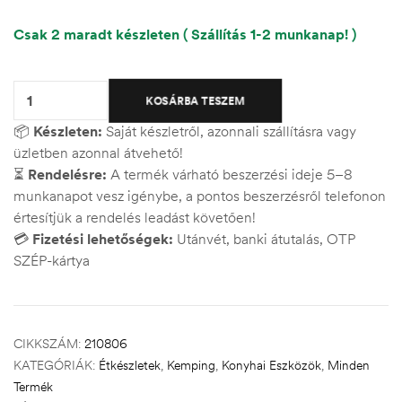
Csak 2 maradt készleten ( Szállítás 1-2 munkanap! )
Quantity:
KOSÁRBA TESZEM
📦
Készleten:
Saját készletről, azonnali szállításra vagy
üzletben azonnal átvehető!
⏳
Rendelésre:
A termék várható beszerzési ideje 5–8
munkanapot vesz igénybe, a pontos beszerzésről telefonon
értesítjük a rendelés leadást követően!
💳
Fizetési lehetőségek:
Utánvét, banki átutalás, OTP
SZÉP-kártya
CIKKSZÁM:
210806
KATEGÓRIÁK:
Étkészletek
,
Kemping
,
Konyhai Eszközök
,
Minden
Termék