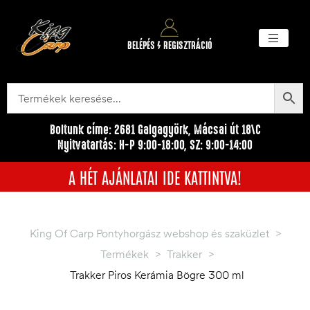
BELÉPÉS / REGISZTRÁCIÓ
Akciós ter
Törzsvásárlói pr
Egyéb me
Boltunk címe: 2681 Galgagyörk, Mácsai út 18\C
Nyitvatartás: H-P 9:00-18:00, SZ: 9:00-14:00
A HÉT AJÁNLATAI IDE KATTINTVA!
King Of Carp Pontyhorgász webshop és szaküzlet
>
Termékek
>
Trakker
>
Trakker Piros Kerámia Bögre 300 ml