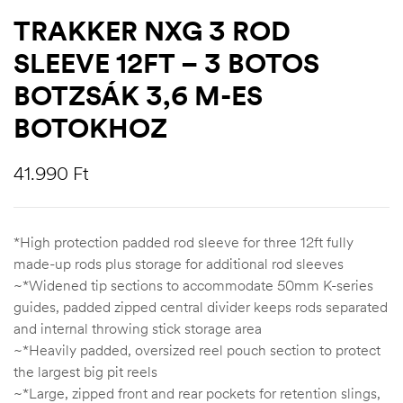
TRAKKER NXG 3 ROD
SLEEVE 12FT – 3 BOTOS
BOTZSÁK 3,6 M-ES
BOTOKHOZ
41.990
Ft
*High protection padded rod sleeve for three 12ft fully
made-up rods plus storage for additional rod sleeves
~*Widened tip sections to accommodate 50mm K-series
guides, padded zipped central divider keeps rods separated
and internal throwing stick storage area
~*Heavily padded, oversized reel pouch section to protect
the largest big pit reels
~*Large, zipped front and rear pockets for retention slings,