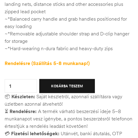
landing nets, distance sticks and other accessories plus
zipped lead pocket
~*Balanced carry handle and grab handles positioned for
easy loading
~*Removable adjustable shoulder strap and D-clip hanger
for storage
~*Hard-wearing n-dura fabric and heavy-duty zips
Rendelésre (Szállítás 5-8 munkanap!)
Quantity:
KOSÁRBA TESZEM
📦
Készleten:
Saját készletről, azonnali szállításra vagy
üzletben azonnal átvehető!
⏳
Rendelésre:
A termék várható beszerzési ideje 5–8
munkanapot vesz igénybe, a pontos beszerzésről telefonon
értesítjük a rendelés leadást követően!
💳
Fizetési lehetőségek:
Utánvét, banki átutalás, OTP