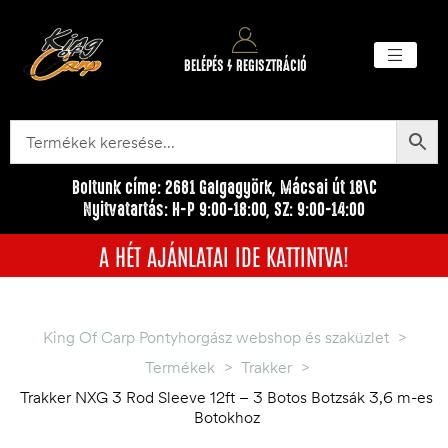
BELÉPÉS / REGISZTRÁCIÓ
Akciós ter
Törzsvásárlói pr
Egyéb me
Boltunk címe: 2681 Galgagyörk, Mácsai út 18\C
Nyitvatartás: H-P 9:00-18:00, SZ: 9:00-14:00
A HÉT AJÁNLATAI IDE KATTINTVA!
King Of Carp Pontyhorgász webshop és szaküzlet
>
Termékek
>
Trakker
>
Trakker NXG 3 Rod Sleeve 12ft – 3 Botos Botzsák 3,6 m-es
Botokhoz