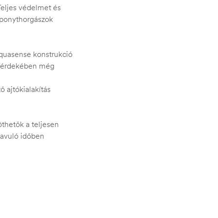
eljes védelmet és
 ponythorgászok
quasense konstrukció
ság érdekében még
 ajtókialakítás
öthetők a teljesen
 javuló időben