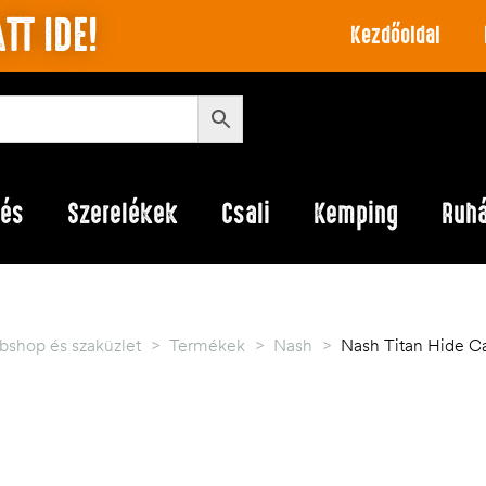
TT IDE!
Kezdőoldal
lés
Szerelékek
Csali
Kemping
Ruh
bshop és szaküzlet
>
Termékek
>
Nash
>
Nash Titan Hide C