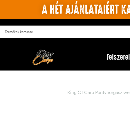
A HÉT AJÁNLATAIÉRT KA
Felszere
King Of Carp Pontyhorgász we