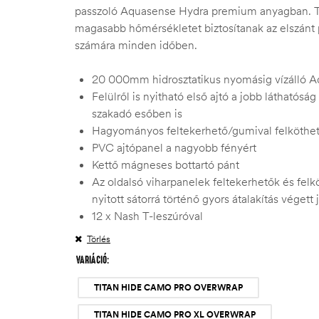
passzoló Aquasense Hydra premium anyagban. T
magasabb hőmérsékletet biztosítanak az elszánt
számára minden időben.
20 000mm hidrosztatikus nyomásig vízálló A
Felülről is nyitható első ajtó a jobb látható
szakadó esőben is
Hagyományos feltekerhető/gumival felköthető
PVC ajtópanel a nagyobb fényért
Kettő mágneses bottartó pánt
Az oldalsó viharpanelek feltekerhetők és felk
nyitott sátorrá történő gyors átalakítás végett
12 x Nash T-leszúróval
Törlés
VARIÁCIÓ
TITAN HIDE CAMO PRO OVERWRAP
TITAN HIDE CAMO PRO XL OVERWRAP