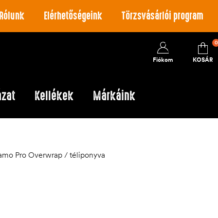
Rólunk
Elérhetőségeink
Törzsvásárlói program
0
Fiókom
KOSÁR
ázat
Kellékek
Márkáink
amo Pro Overwrap / téliponyva