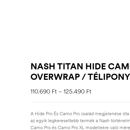
NASH TITAN HIDE CAM
OVERWRAP / TÉLIPON
110.690
Ft
–
125.490
Ft
A Hide Pro És Camo Pro család megjelenése óta a
az egyik legkeresettebb termék a Nash történel
Camo Pro és Camo Pro XL modellekre való mére