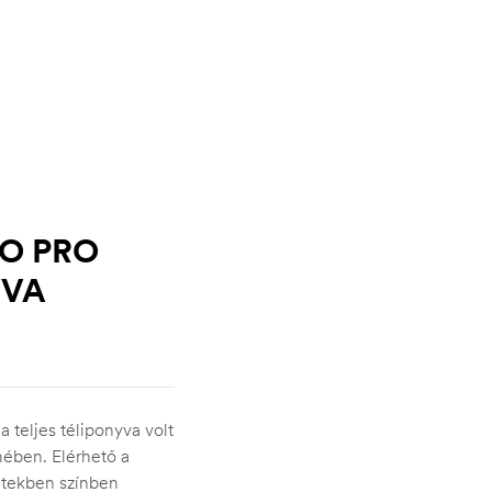
O PRO
YVA
 teljes téliponyva volt
mében. Elérhető a
tekben színben