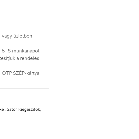
ra vagy üzletben
je 5–8 munkanapot
esítjük a rendelés
s, OTP SZÉP-kártya
kei
,
Sátor Kiegészítők
,