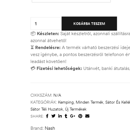
Quantity:
KOSÁRBA TESZEM
📦
Készleten:
Saját készletről, azonnali szállítás
azonnal átvehető!
⏳
Rendelésre:
A termék várható beszerzési ide
vesz igénybe, a pontos beszerzésről telefonon ért
leadást követően!
💳
Fizetési lehetőségek:
Utánvét, banki átutalá
CIKKSZÁM:
N/A
KATEGÓRIÁK:
Kemping
,
Minden Termék
,
Sátor És Kellé
Sátor Téli Huzatok
,
Új Termékek
SHARE:
Brand:
Nash