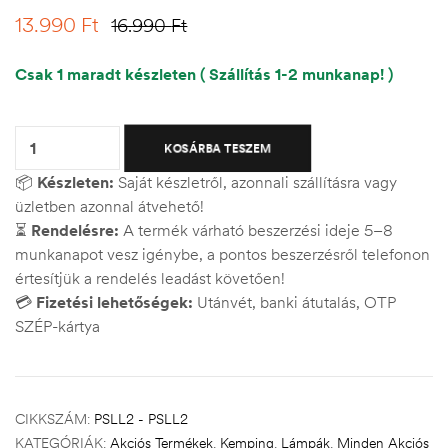
13.990
Ft
16.990
Ft
Csak 1 maradt készleten ( Szállítás 1-2 munkanap! )
Quantity:
KOSÁRBA TESZEM
📦
Készleten:
Saját készletről, azonnali szállításra vagy
üzletben azonnal átvehető!
⏳
Rendelésre:
A termék várható beszerzési ideje 5–8
munkanapot vesz igénybe, a pontos beszerzésről telefonon
értesítjük a rendelés leadást követően!
💳
Fizetési lehetőségek:
Utánvét, banki átutalás, OTP
SZÉP-kártya
CIKKSZÁM:
PSLL2 - PSLL2
KATEGÓRIÁK:
Akciós Termékek
,
Kemping
,
Lámpák
,
Minden Akciós