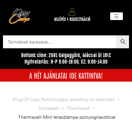
BELÉPÉS / REGISZTRÁCIÓ
Akciós ter
Törzsvásárlói pr
Egyéb me
Boltunk címe: 2681 Galgagyörk, Mácsai út 18\C
Nyitvatartás: H-P 9:00-18:00, SZ: 9:00-14:00
A HÉT AJÁNLATAI IDE KATTINTVA!
King Of Carp Pontyhorgász webshop és szaküzlet
>
Termékek
>
Thermacell
>
Thermacell Mini teraszlámpa szúnyogriasztóval