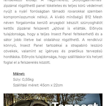
zipzárral rögzíthetõ panel tökéletes és teljes körû védelmet
nyújt a nyári forróságban támadó rovarokkal szemben
kompromisszumok nélkül. A kiváló minõségû B12 Mesh
néven forgalomba kerülõ anyagból készült szúnyoghálót
kettõs zipzárral felszerelt „ajtóval is ellátták. Elõnyös
tulajdonsága, hogy a teljes Insect Panel feltekerhetõ és a
sátor jobb illetve bal oldalához rögzíthetõ. A rendkívül
könnyû, Insect Panel tartozékai a strapabíró leszúró
cövekek, valamint az igényes és praktikus tervezésû
hordtáska. Elõnyös tulajdonsága, hogy szállításkor kis helyet
foglal el a felszerelés között.
Méret:
Súly: 0,55kg
Szállítási méret: 45cm x 22cm