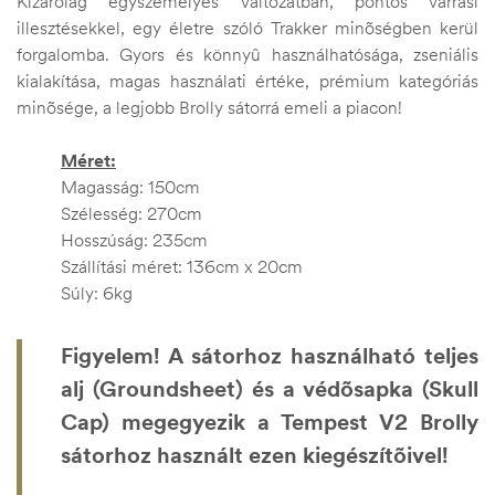
Kizárólag egyszemélyes változatban, pontos varrási
illesztésekkel, egy életre szóló Trakker minõségben kerül
forgalomba. Gyors és könnyû használhatósága, zseniális
kialakítása, magas használati értéke, prémium kategóriás
minõsége, a legjobb Brolly sátorrá emeli a piacon!
Méret:
Magasság: 150cm
Szélesség: 270cm
Hosszúság: 235cm
Szállítási méret: 136cm x 20cm
Súly: 6kg
Figyelem! A sátorhoz használható teljes
alj (Groundsheet) és a védõsapka (Skull
Cap) megegyezik a Tempest V2 Brolly
sátorhoz használt ezen kiegészítõivel!