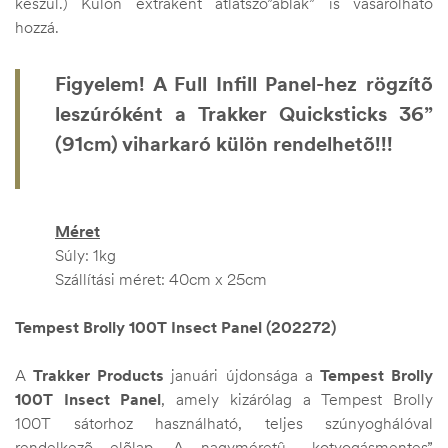
készül.) Külön extraként átlátszó”ablak” is vásárolható
hozzá.
Figyelem! A Full Infill Panel-hez rögzítõ
leszúróként a Trakker Quicksticks 36”
(91cm) viharkaró külön rendelhetõ!!!
Méret
Súly: 1kg
Szállítási méret: 40cm x 25cm
Tempest Brolly 100T Insect Panel (202272)
A
Trakker Products
januári újdonsága a
Tempest Brolly
100T Insect Panel
, amely kizárólag a Tempest Brolly
100T sátorhoz használható, teljes szúnyoghálóval
rendelkezõ elõlap. A nagyméretû, „kotyogásmentes”