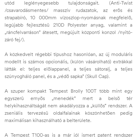
utód leglényegesebb tulajdonságait. (Anti-Twist
/csavarodásmentes/ masszív rudazatok, az erõs és
strapabíró, 10 000mm vízoszlop-nyomásnak megfelelõ,
legújabb fejlesztésû 210D Polyester anyag, valamint a
„ráncfelvarráson” átesett, megújult központi konzol /nyitó-
záró fej/).
A közkedvelt régebbi típushoz hasonlóan, az új moduláris
modellt is számos opcionális, (külön vásárolható) extrákkal
látták el: teljes elõlappanel, a teljes sátoralj, a teljes
szúnyogháló panel, és a „védõ sapka” (Skull Cap).
A szuper kompakt Tempest Brolly 100T több mint egy
egyszerû ernyõs „menedék” mert a belsõ tér
helykihasználtságát nem akadályozza a „küllõs” rendszer. A
zseniális tervezésû oldalfalainak köszönhetõen pedig
maximálisan kihasználható a belterülete.
A Tempest T100-as is a már jól ismert patent rendszer