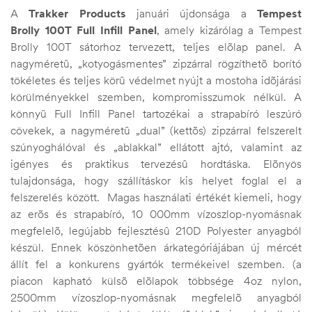
A
Trakker Products
januári újdonsága a
Tempest
Brolly 100T Full Infill Panel
, amely kizárólag a Tempest
Brolly 100T sátorhoz tervezett, teljes elõlap panel. A
nagyméretû, „kotyogásmentes” zipzárral rögzíthetõ borító
tökéletes és teljes körû védelmet nyújt a mostoha idõjárási
körülményekkel szemben, kompromisszumok nélkül. A
könnyû Full Infill Panel tartozékai a strapabíró leszúró
cövekek, a nagyméretû „dual” (kettõs) zipzárral felszerelt
szúnyoghálóval és „ablakkal” ellátott ajtó, valamint az
igényes és praktikus tervezésû hordtáska. Elõnyös
tulajdonsága, hogy szállításkor kis helyet foglal el a
felszerelés között. Magas használati értékét kiemeli, hogy
az erõs és strapabíró, 10 000mm vízoszlop-nyomásnak
megfelelõ, legújabb fejlesztésû 210D Polyester anyagból
készül. Ennek köszönhetõen árkategóriájában új mércét
állít fel a konkurens gyártók termékeivel szemben. (a
piacon kapható külsõ elõlapok többsége 4oz nylon,
2500mm vízoszlop-nyomásnak megfelelõ anyagból