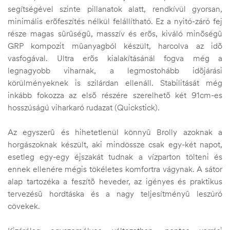
segítségével szinte pillanatok alatt, rendkívül gyorsan,
minimális erõfeszítés nélkül felállítható. Ez a nyitó-záró fej
része magas sûrûségû, masszív és erõs, kiváló minõségû
GRP kompozit mûanyagból készült, harcolva az idõ
vasfogával. Ultra erõs kialakításánál fogva még a
legnagyobb viharnak, a legmostohább idõjárási
körülményeknek is szilárdan ellenáll. Stabilitását még
inkább fokozza az elsõ részére szerelhetõ két 91cm-es
hosszúságú viharkaró rudazat (Quickstick).
Az egyszerû és hihetetlenül könnyû Brolly azoknak a
horgászoknak készült, aki mindössze csak egy-két napot,
esetleg egy-egy éjszakát tudnak a vízparton tölteni és
ennek ellenére mégis tökéletes komfortra vágynak. A sátor
alap tartozéka a feszítõ heveder, az igényes és praktikus
tervezésû hordtáska és a nagy teljesítményû leszúró
cövekek.