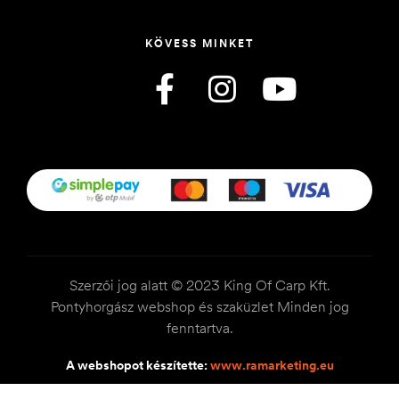
KÖVESS MINKET
Szerzői jog alatt © 2023 King Of Carp Kft.
Pontyhorgász webshop és szaküzlet Minden jog
fenntartva.
A webshopot készítette:
www.ramarketing.eu