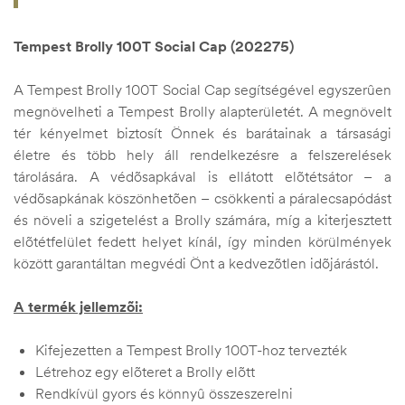
Tempest Brolly 100T Social Cap (202275)
A Tempest Brolly 100T Social Cap segítségével egyszerûen
megnövelheti a Tempest Brolly alapterületét. A megnövelt
tér kényelmet biztosít Önnek és barátainak a társasági
életre és több hely áll rendelkezésre a felszerelések
tárolására. A védõsapkával is ellátott elõtétsátor – a
védõsapkának köszönhetõen – csökkenti a páralecsapódást
és növeli a szigetelést a Brolly számára, míg a kiterjesztett
elõtétfelület fedett helyet kínál, így minden körülmények
között garantáltan megvédi Önt a kedvezõtlen idõjárástól.
A termék jellemzõi:
Kifejezetten a Tempest Brolly 100T-hoz tervezték
Létrehoz egy elõteret a Brolly elõtt
Rendkívül gyors és könnyû összeszerelni