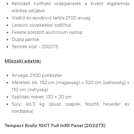
Kétoldalt nyitható oldalpanelek a kívánt légáramlás
elérése céljából
Vízálló és rendkívül tartós 210D anyag
Leszúró cövekekkel szállítva
Fekete porszórt alumínium oszlop
Dupla pántok
Termék kód – 202275
Mûszaki adatok:
Anyaga: 210D poliészter
Méretek: kb. 152 cm (magasság) x 320 cm (szélesség) x
110 cm (mélység)
Szállítási méret: 132 x 20 cm
Súly: kb.3 kg (plusz csapok, feszítõ heveder és
hordtáska)
Tempest Brolly 100T Full Infill Panel (202273)