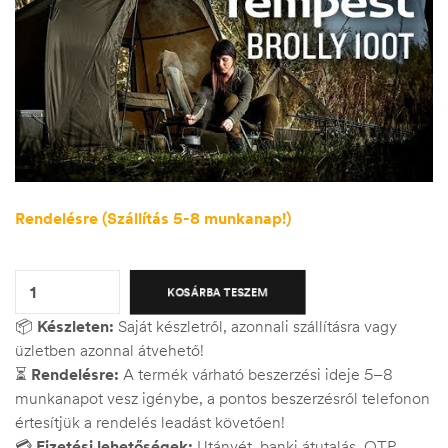
Rendelésre (Szállítás 5-8 munkanap!)
Quantity:
KOSÁRBA TESZEM
📦
Készleten:
Saját készletről, azonnali szállításra vagy
üzletben azonnal átvehető!
⏳
Rendelésre:
A termék várható beszerzési ideje 5–8
munkanapot vesz igénybe, a pontos beszerzésről telefonon
értesítjük a rendelés leadást követően!
💳
Fizetési lehetőségek:
Utánvét, banki átutalás, OTP