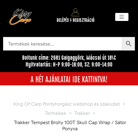
BELÉPÉS / REGISZTRÁCIÓ
Akciós ter
Törzsvásárlói pr
Egyéb me
Boltunk címe: 2681 Galgagyörk, Mácsai út 18\C
Nyitvatartás: H-P 9:00-18:00, SZ: 9:00-14:00
A HÉT AJÁNLATAI IDE KATTINTVA!
King Of Carp Pontyhorgász webshop és szaküzlet
>
Termékek
>
Trakker
>
Trakker Tempest Brolly 100T Skull Cap Wrap / Sátor
Ponyva