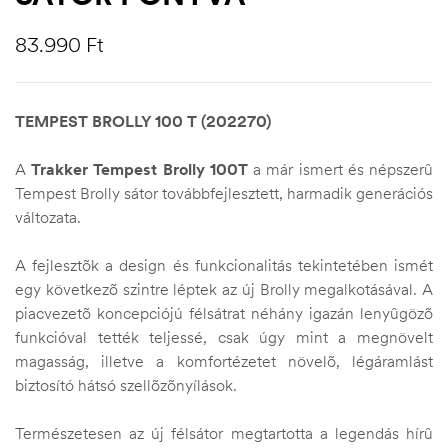
83.990
Ft
TEMPEST BROLLY 100 T (202270)
A
Trakker
Tempest Brolly 100T
a már ismert és népszerû
Tempest Brolly sátor továbbfejlesztett, harmadik generációs
változata.
A fejlesztõk a design és funkcionalitás tekintetében ismét
egy következõ szintre léptek az új Brolly megalkotásával. A
piacvezetõ koncepciójú félsátrat néhány igazán lenyûgözõ
funkcióval tették teljessé, csak úgy mint a megnövelt
magasság, illetve a komfortézetet növelõ, légáramlást
biztosító hátsó szellõzõnyílások.
Természetesen az új félsátor megtartotta a legendás hírû