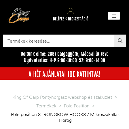
BELÉPÉS / REGISZTRÁCIÓ
Akciós ter
Törzsvásárlói pr
Egyéb me
Boltunk címe: 2681 Galgagyörk, Mácsai út 18\C
Nyitvatartás: H-P 9:00-18:00, SZ: 9:00-14:00
A HÉT AJÁNLATAI IDE KATTINTVA!
King Of Carp Pontyhorgász webshop és szaküzlet
>
Termékek
>
Pole Position
>
Pole position STRONGBOW HOOKS / Mikroszakállas
Horog