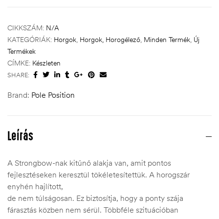
CIKKSZÁM:
N/A
KATEGÓRIÁK:
Horgok
,
Horgok, Horogélező
,
Minden Termék
,
Új
Termékek
CÍMKE:
Készleten
SHARE:
Brand:
Pole Position
Leírás
A Strongbow-nak kitűnő alakja van, amit pontos
fejlesztéseken keresztül tökéletesítettük. A horogszár
enyhén hajlított,
de nem túlságosan. Ez biztosítja, hogy a ponty szája
fárasztás közben nem sérül. Többféle szituációban