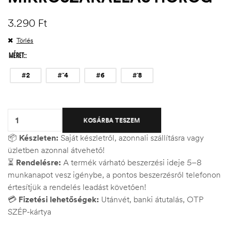
3.290
Ft
Törlés
MÉRET:
#2
#˘4
#6
#˙8
Quantity:
KOSÁRBA TESZEM
📦
Készleten:
Saját készletről, azonnali szállításra vagy
üzletben azonnal átvehető!
⏳
Rendelésre:
A termék várható beszerzési ideje 5–8
munkanapot vesz igénybe, a pontos beszerzésről telefonon
értesítjük a rendelés leadást követően!
💳
Fizetési lehetőségek:
Utánvét, banki átutalás, OTP
SZÉP-kártya