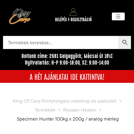
BELÉPÉS / REGISZTRÁCIÓ
Akciós ter
Törzsvásárlói pr
Egyéb me
Boltunk címe: 2681 Galgagyörk, Mácsai út 18\C
Nyitvatartás: H-P 9:00-18:00, SZ: 9:00-14:00
A HÉT AJÁNLATAI IDE KATTINTVA!
King Of Carp Pontyhorgász webshop és szaküzlet
>
Termékek
>
Reuben Heaton
>
Specimen Hunter 100kg x 200g / analóg mérleg