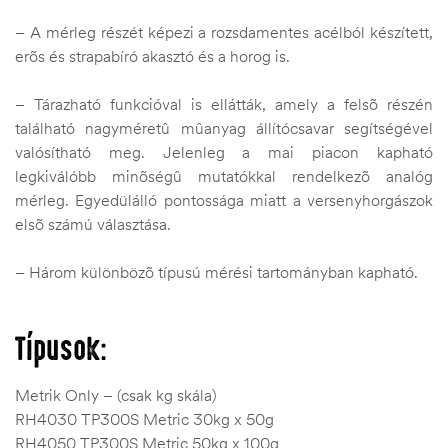
– A mérleg részét képezi a rozsdamentes acélból készített,
erõs és strapabíró akasztó és a horog is.
– Tárazható funkcióval is ellátták, amely a felsõ részén
található nagyméretû mûanyag állítócsavar segítségével
valósítható meg. Jelenleg a mai piacon kapható
legkiválóbb minõségû mutatókkal rendelkezõ analóg
mérleg. Egyedülálló pontossága miatt a versenyhorgászok
elsõ számú választása.
– Három különbözõ típusú mérési tartományban kapható.
Típusok:
Metrik Only – (csak kg skála)
RH4030 TP300S Metric 30kg x 50g
RH4050 TP300S Metric 50kg x 100g