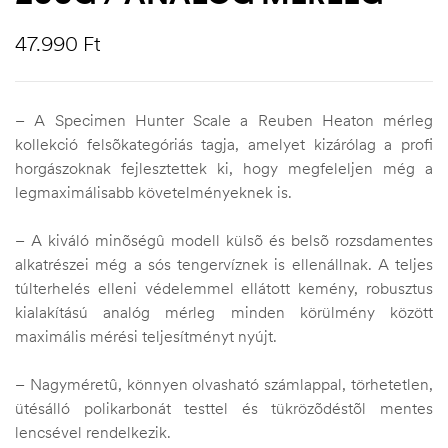
47.990
Ft
– A Specimen Hunter Scale a Reuben Heaton mérleg
kollekció felsõkategóriás tagja, amelyet kizárólag a profi
horgászoknak fejlesztettek ki, hogy megfeleljen még a
legmaximálisabb követelményeknek is.
– A kiváló minõségû modell külsõ és belsõ rozsdamentes
alkatrészei még a sós tengervíznek is ellenállnak. A teljes
túlterhelés elleni védelemmel ellátott kemény, robusztus
kialakítású analóg mérleg minden körülmény között
maximális mérési teljesítményt nyújt.
– Nagyméretû, könnyen olvasható számlappal, törhetetlen,
ütésálló polikarbonát testtel és tükrözõdéstõl mentes
lencsével rendelkezik.