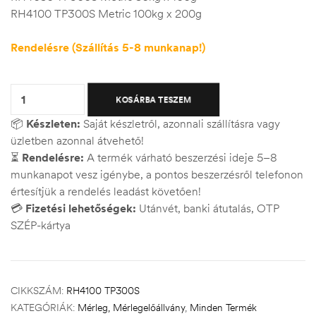
RH4100 TP300S Metric 100kg x 200g
Rendelésre (Szállítás 5-8 munkanap!)
Quantity:
KOSÁRBA TESZEM
📦
Készleten:
Saját készletről, azonnali szállításra vagy
üzletben azonnal átvehető!
⏳
Rendelésre:
A termék várható beszerzési ideje 5–8
munkanapot vesz igénybe, a pontos beszerzésről telefonon
értesítjük a rendelés leadást követően!
💳
Fizetési lehetőségek:
Utánvét, banki átutalás, OTP
SZÉP-kártya
CIKKSZÁM:
RH4100 TP300S
KATEGÓRIÁK:
Mérleg, Mérlegelőállvány
,
Minden Termék