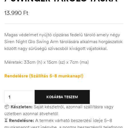
13.990
Ft
Magas védelmet nyújtó cipzáras fedelű tároló amely négy
Siren Night Glo Swing Arm tárolására alkalmas horgászatok
között nagy sűrűségű szivacsból kivágott vájatokkal.
Méretek: 33cm (h) x 15cm (sz) x 7cm (ma)
Rendelésre (Szállítás 5-8 munkanap!)
Quantity:
KOSÁRBA TESZEM
📦
Készleten:
Saját készletről, azonnali szállításra vagy
üzletben azonnal átvehető!
⏳
Rendelésre:
A termék várható beszerzési ideje 5–8
munkanapot vesz igénybe, a pontos beszerzésről telefonon