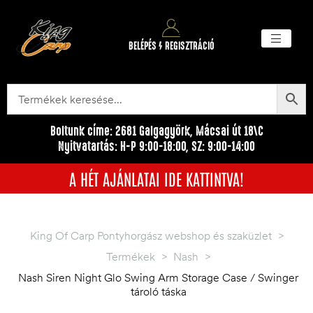
BELÉPÉS / REGISZTRÁCIÓ
Akciós ter
Törzsvásárlói pr
Egyéb me
Boltunk címe: 2681 Galgagyörk, Mácsai út 18\C
Nyitvatartás: H-P 9:00-18:00, SZ: 9:00-14:00
A HÉT AJÁNLATAI IDE KATTINTVA!
King Of Carp Pontyhorgász webshop és szaküzlet
>
Termékek
>
Nash
>
Nash Siren Night Glo Swing Arm Storage Case / Swinger
tároló táska