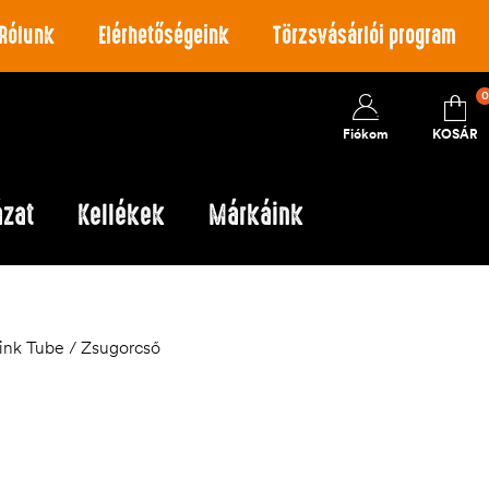
Rólunk
Elérhetőségeink
Törzsvásárlói program
0
Fiókom
KOSÁR
ázat
Kellékek
Márkáink
ink Tube / Zsugorcső