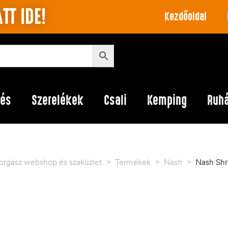
TT IDE!
Kezdőoldal
lés
Szerelékek
Csali
Kemping
Ruh
orgász webshop és szaküzlet
>
Termékek
>
Nash
>
Nash Shr