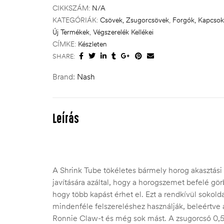
CIKKSZÁM:
N/A
KATEGÓRIÁK:
Csövek, Zsugorcsövek
,
Forgók, Kapcsok
Új Termékek
,
Végszerelék Kellékei
CÍMKE:
Készleten
SHARE:
Brand:
Nash
Leírás
A Shrink Tube tökéletes bármely horog akasztás
javítására azáltal, hogy a horogszemet befelé görbí
hogy több kapást érhet el. Ezt a rendkívül sokold
mindenféle felszereléshez használják, beleértve a
Ronnie Claw-t és még sok mást. A zsugorcső 0,