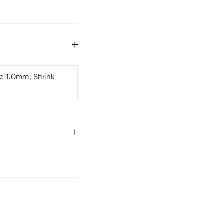
be 1.0mm
,
Shrink