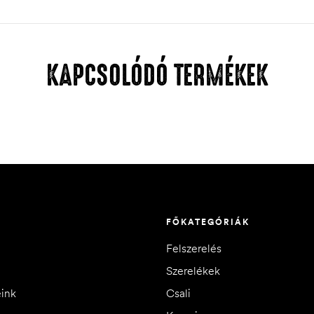
KAPCSOLÓDÓ TERMÉKEK
FŐKATEGÓRIÁK
Felszerelés
Szerelékek
eink
Csali