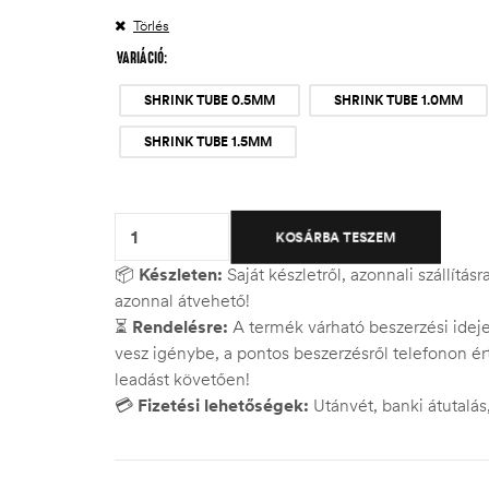
Törlés
VARIÁCIÓ
SHRINK TUBE 0.5MM
SHRINK TUBE 1.0MM
SHRINK TUBE 1.5MM
Quantity:
KOSÁRBA TESZEM
📦
Készleten:
Saját készletről, azonnali szállítás
azonnal átvehető!
⏳
Rendelésre:
A termék várható beszerzési ide
vesz igénybe, a pontos beszerzésről telefonon ért
leadást követően!
💳
Fizetési lehetőségek:
Utánvét, banki átutalá