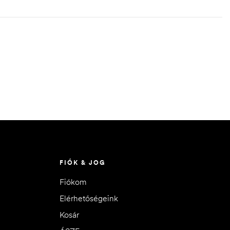
FIÓK & JOG
Fiókom
Elérhetőségeink
Kosár