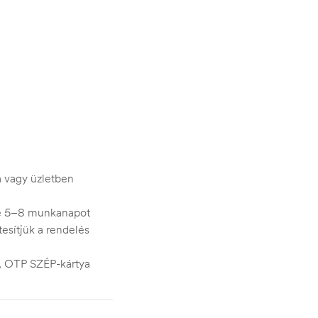
ra vagy üzletben
je 5–8 munkanapot
esítjük a rendelés
s, OTP SZÉP-kártya