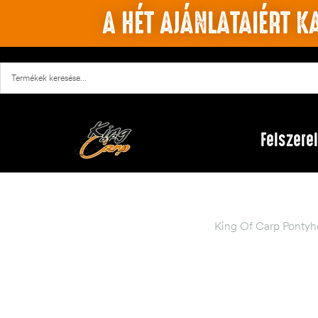
A HÉT AJÁNLATAIÉRT KA
Felszere
King Of Carp Pontyh