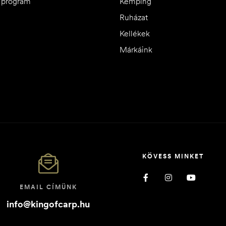
i program
Kemping
Ruházat
Kellékek
Márkáink
KÖVESS MINKET
EMAIL CÍMÜNK
info@kingofcarp.hu