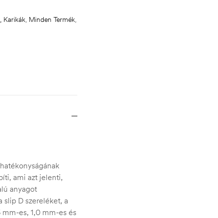
, Karikák
,
Minden Termék
,
i hatékonyságának
ti, ami azt jelenti,
alú anyagot
 slip D szereléket, a
5 mm-es, 1,0 mm-es és