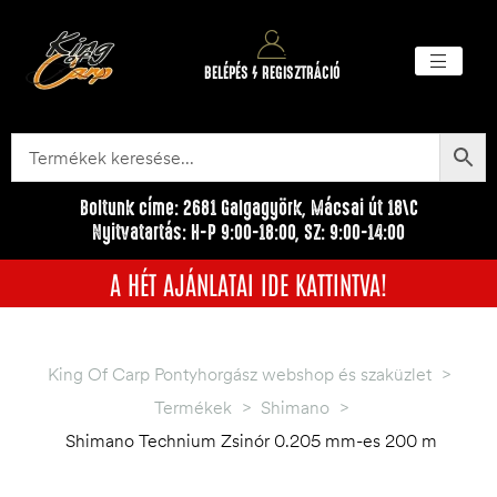
BELÉPÉS / REGISZTRÁCIÓ
Akciós ter
Törzsvásárlói pr
Egyéb me
Boltunk címe: 2681 Galgagyörk, Mácsai út 18\C
Nyitvatartás: H-P 9:00-18:00, SZ: 9:00-14:00
A HÉT AJÁNLATAI IDE KATTINTVA!
King Of Carp Pontyhorgász webshop és szaküzlet
>
Termékek
>
Shimano
>
Shimano Technium Zsinór 0.205 mm-es 200 m