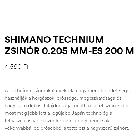
SHIMANO TECHNIUM
ZSINÓR 0.205 MM-ES 200 M
4.590
Ft
A Technium zsinórokat évek óta nagy megelégedettséggel
használják a horgászok, erőssége, megbízhatósága és
.03.22.
nagyszerű dobási tulajdonságai miatt. A sötét színű zsinór
most még jobb lett a legújabb Japán technológia
felhasználásnak köszönhetően, amely nem csak
vékonyabbá, de erősebbé is tette ezt a nagyszerű zsinórt.