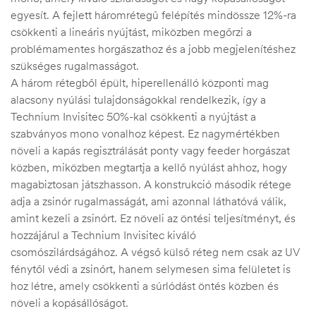
egyesít. A fejlett háromrétegű felépítés mindössze 12%-ra
csökkenti a lineáris nyújtást, miközben megőrzi a
problémamentes horgászathoz és a jobb megjelenítéshez
szükséges rugalmasságot.
A három rétegből épült, hiperellenálló központi mag
alacsony nyúlási tulajdonságokkal rendelkezik, így a
Technium Invisitec 50%-kal csökkenti a nyújtást a
szabványos mono vonalhoz képest. Ez nagymértékben
növeli a kapás regisztrálását ponty vagy feeder horgászat
közben, miközben megtartja a kellő nyúlást ahhoz, hogy
magabiztosan játszhasson. A konstrukció második rétege
adja a zsinór rugalmasságát, ami azonnal láthatóvá válik,
amint kezeli a zsinórt. Ez növeli az öntési teljesítményt, és
hozzájárul a Technium Invisitec kiváló
csomószilárdságához. A végső külső réteg nem csak az UV
fénytől védi a zsinórt, hanem selymesen sima felületet is
hoz létre, amely csökkenti a súrlódást öntés közben és
növeli a kopásállóságot.