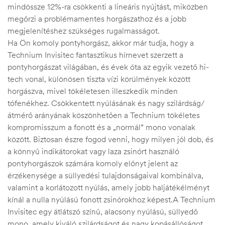
mindössze 12%-ra csökkenti a lineáris nyújtást, miközben
megőrzi a problémamentes horgászathoz és a jobb
megjelenítéshez szükséges rugalmasságot.
Ha Ön komoly pontyhorgász, akkor már tudja, hogy a
Technium Invisitec fantasztikus hírnevet szerzett a
pontyhorgászat világában, és évek óta az egyik vezető hi-
tech vonal, különösen tiszta vízi körülmények között
horgászva, mivel tökéletesen illeszkedik minden
tófenékhez. Csökkentett nyúlásának és nagy szilárdság/
átmérő arányának köszönhetően a Technium tökéletes
kompromisszum a fonott és a „normál” mono vonalak
között. Biztosan észre fogod venni, hogy milyen jól dob, és
a könnyű indikátorokat vagy laza zsinórt használó
pontyhorgászok számára komoly előnyt jelent az
érzékenysége a süllyedési tulajdonságaival kombinálva,
valamint a korlátozott nyúlás, amely jobb haljátékélményt
kínál a nulla nyúlású fonott zsinórokhoz képest.A Technium
Invisitec egy átlátszó színű, alacsony nyúlású, süllyedő
mono, amely kiváló szilárdságot és nagy kopásállóságot