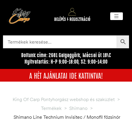
BELÉPÉS / REGISZTRÁCIÓ
Akciós ter
Törzsvásárlói pr
Egyéb me
Boltunk címe: 2681 Galgagyörk, Mácsai út 18\C
Nyitvatartás: H-P 9:00-18:00, SZ: 9:00-14:00
A HÉT AJÁNLATAI IDE KATTINTVA!
King Of Carp Pontyhorgász webshop és szaküzlet
>
Termékek
>
Shimano
>
Shimano Line Technium Invisitec / Monofil főzsinór