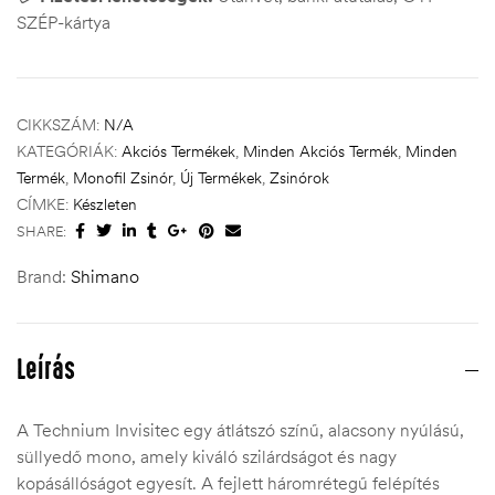
SZÉP-kártya
CIKKSZÁM:
N/A
KATEGÓRIÁK:
Akciós Termékek
,
Minden Akciós Termék
,
Minden
Termék
,
Monofil Zsinór
,
Új Termékek
,
Zsinórok
CÍMKE:
Készleten
SHARE:
Brand:
Shimano
Leírás
A Technium Invisitec egy átlátszó színű, alacsony nyúlású,
süllyedő mono, amely kiváló szilárdságot és nagy
kopásállóságot egyesít. A fejlett háromrétegű felépítés