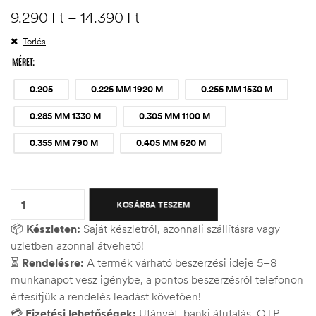
9.290
Ft
–
14.390
Ft
Törlés
MÉRET
0.205
0.225 MM 1920 M
0.255 MM 1530 M
0.285 MM 1330 M
0.305 MM 1100 M
0.355 MM 790 M
0.405 MM 620 M
Quantity:
KOSÁRBA TESZEM
📦
Készleten:
Saját készletről, azonnali szállításra vagy
üzletben azonnal átvehető!
⏳
Rendelésre:
A termék várható beszerzési ideje 5–8
munkanapot vesz igénybe, a pontos beszerzésről telefonon
értesítjük a rendelés leadást követően!
💳
Fizetési lehetőségek:
Utánvét, banki átutalás, OTP