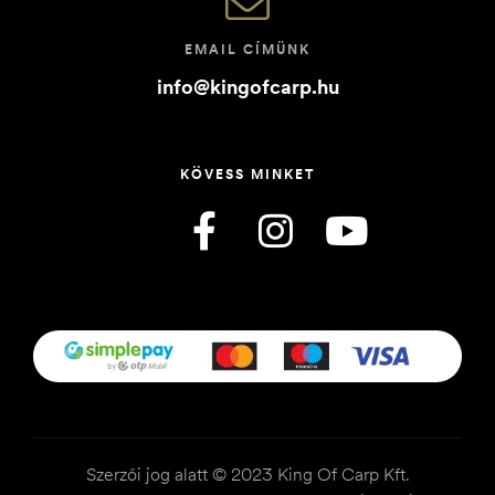
EMAIL CÍMÜNK
info@kingofcarp.hu
KÖVESS MINKET
Szerzői jog alatt © 2023 King Of Carp Kft.