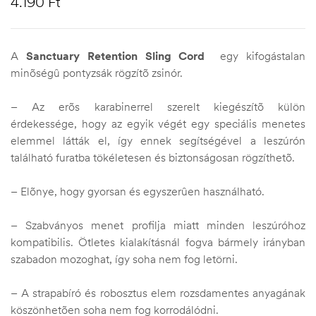
4.190
Ft
A
Sanctuary Retention Sling Cord
egy kifogástalan
minõségû pontyzsák rögzítõ zsinór.
– Az erõs karabinerrel szerelt kiegészítõ külön
érdekessége, hogy az egyik végét egy speciális menetes
elemmel látták el, így ennek segítségével a leszúrón
található furatba tökéletesen és biztonságosan rögzíthetõ.
– Elõnye, hogy gyorsan és egyszerûen használható.
– Szabványos menet profilja miatt minden leszúróhoz
kompatibilis. Ötletes kialakításnál fogva bármely irányban
szabadon mozoghat, így soha nem fog letörni.
– A strapabíró és robosztus elem rozsdamentes anyagának
köszönhetõen soha nem fog korrodálódni.