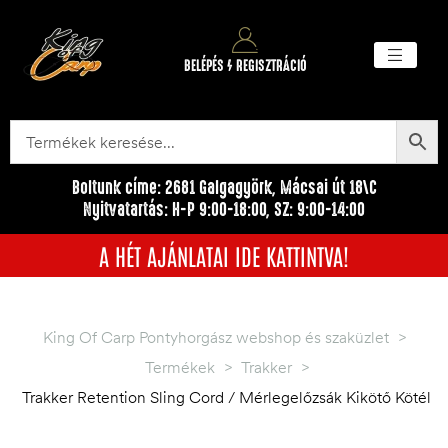
BELÉPÉS / REGISZTRÁCIÓ
Akciós ter
Törzsvásárlói pr
Egyéb me
Boltunk címe: 2681 Galgagyörk, Mácsai út 18\C
Nyitvatartás: H-P 9:00-18:00, SZ: 9:00-14:00
A HÉT AJÁNLATAI IDE KATTINTVA!
King Of Carp Pontyhorgász webshop és szaküzlet
>
Termékek
>
Trakker
>
Trakker Retention Sling Cord / Mérlegelőzsák Kikötő Kötél