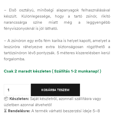
– Elsõ osztályú, minõségi alapanyagok felhasználásával
készült. Különlegessége, hogy a tartó zsinór, rikító
narancssárga színe miatt még a leggyengébb
fényviszonyoknál is jól látható.
– A zsinóron egy erõs fém karika is helyet kapott, amelyet a
leszúróra ráhelyezve extra biztonságosan rögzíthetõ a
tartózsinóron lévõ pontyzsák. 5 méteres kiszerelésben kerül
forgalomba.
Csak 2 maradt készleten ( Szállítás 1-2 munkanap! )
Quantity:
KOSÁRBA TESZEM
📦
Készleten:
Saját készletről, azonnali szállításra vagy
üzletben azonnal átvehető!
⏳
Rendelésre:
A termék várható beszerzési ideje 5–8