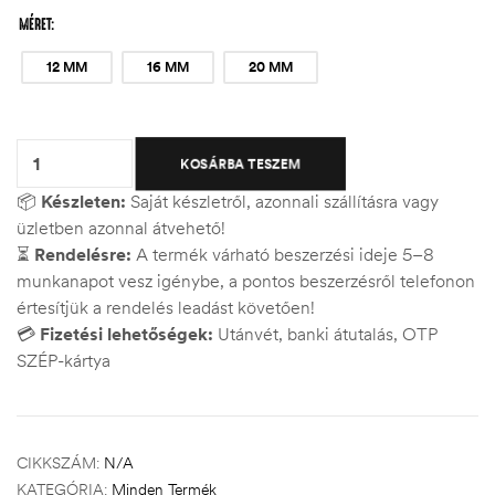
MÉRET
12 MM
16 MM
20 MM
Quantity:
KOSÁRBA TESZEM
📦
Készleten:
Saját készletről, azonnali szállításra vagy
üzletben azonnal átvehető!
⏳
Rendelésre:
A termék várható beszerzési ideje 5–8
munkanapot vesz igénybe, a pontos beszerzésről telefonon
értesítjük a rendelés leadást követően!
💳
Fizetési lehetőségek:
Utánvét, banki átutalás, OTP
SZÉP-kártya
CIKKSZÁM:
N/A
KATEGÓRIA:
Minden Termék