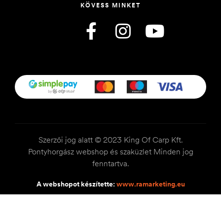
KÖVESS MINKET
Szerzői jog alatt © 2023 King Of Carp Kft.
Pontyhorgász webshop és szaküzlet Minden jog
fenntartva.
A webshopot készítette:
www.ramarketing.eu