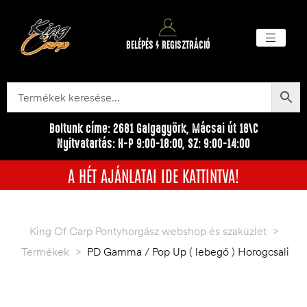
BELÉPÉS / REGISZTRÁCIÓ
Akciós ter
Törzsvásárlói pr
Egyéb me
Boltunk címe: 2681 Galgagyörk, Mácsai út 18\C
Nyitvatartás: H-P 9:00-18:00, SZ: 9:00-14:00
A HÉT AJÁNLATAI IDE KATTINTVA!
King Of Carp Pontyhorgász webshop és szaküzlet
>
Termékek
>
PD Gamma / Pop Up ( lebegő ) Horogcsali