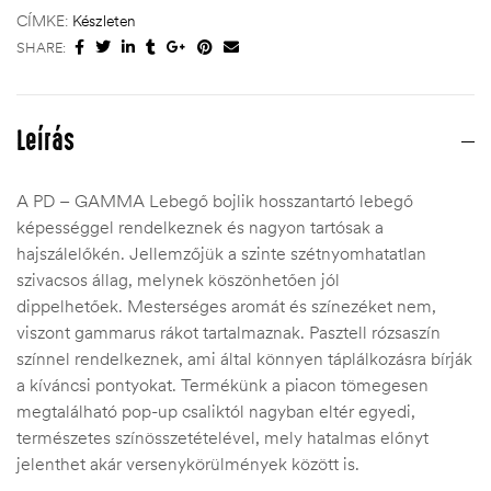
CÍMKE:
Készleten
SHARE:
Leírás
A PD – GAMMA Lebegő bojlik hosszantartó lebegő
képességgel rendelkeznek és nagyon tartósak a
hajszálelőkén. Jellemzőjük a szinte szétnyomhatatlan
szivacsos állag, melynek köszönhetően jól
dippelhetőek. Mesterséges aromát és színezéket nem,
viszont gammarus rákot tartalmaznak. Pasztell rózsaszín
színnel rendelkeznek, ami által könnyen táplálkozásra bírják
a kíváncsi pontyokat. Termékünk a piacon tömegesen
megtalálható pop-up csaliktól nagyban eltér egyedi,
természetes színösszetételével, mely hatalmas előnyt
jelenthet akár versenykörülmények között is.