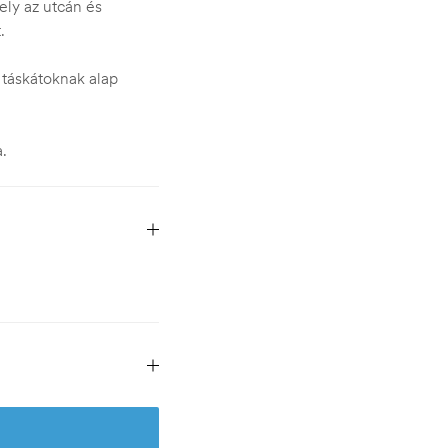
ly az utcán és
.
a táskátoknak alap
.