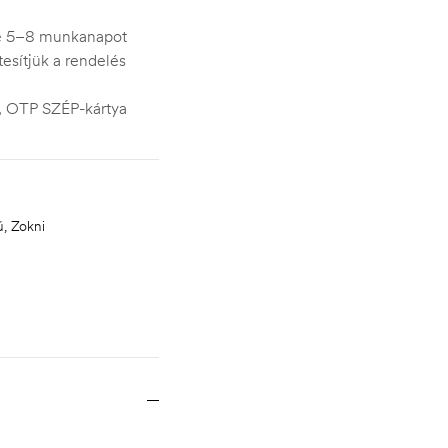
je 5–8 munkanapot
esítjük a rendelés
s, OTP SZÉP-kártya
ű, Zokni