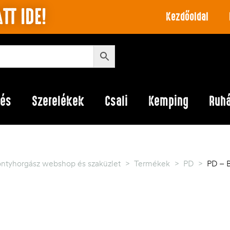
TT IDE!
Kezdőoldal
lés
Szerelékek
Csali
Kemping
Ruh
ontyhorgász webshop és szaküzlet
>
Termékek
>
PD
>
PD – B