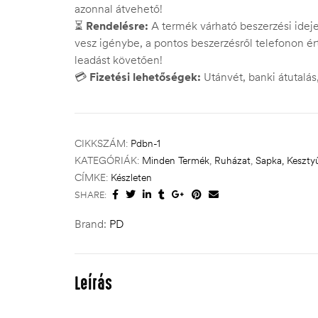
azonnal átvehető!
⏳
Rendelésre:
A termék várható beszerzési ide
vesz igénybe, a pontos beszerzésről telefonon ért
leadást követően!
💳
Fizetési lehetőségek:
Utánvét, banki átutalá
CIKKSZÁM:
Pdbn-1
KATEGÓRIÁK:
Minden Termék
,
Ruházat
,
Sapka, Keszty
CÍMKE:
Készleten
SHARE:
Brand:
PD
Leírás