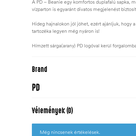
A PD – Beanie egy komfortos duplafalú sapka, me
vízparton is egyaránt divatos megjelenést biztosít
Hideg hajnalokon jól jöhet, ezért ajánljuk, hogy 
tartozéka legyen még nyáron is!
Hímzett sárga(arany) PD logóval kerül forgalomba
Brand
PD
Vélemények (0)
Még nincsenek értékelések.