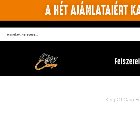
A HÉT AJÁNLATAIÉRT KA
Felszere
King Of Carp P