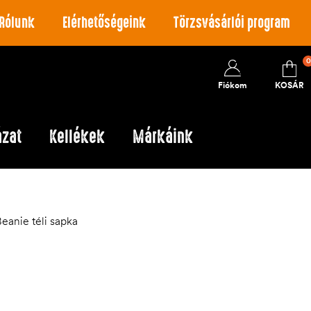
Rólunk
Elérhetőségeink
Törzsvásárlói program
0
Fiókom
KOSÁR
ázat
Kellékek
Márkáink
eanie téli sapka