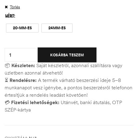
Törlés
MÉRET
20-MM-ES
24MM-ES
Quantity:
KOSÁRBA TESZEM
📦
Készleten:
Saját készletről, azonnali szállításra vagy
üzletben azonnal átvehető!
⏳
Rendelésre:
A termék várható beszerzési ideje 5–8
munkanapot vesz igénybe, a pontos beszerzésről telefonon
értesítjük a rendelés leadást követően!
💳
Fizetési lehetőségek:
Utánvét, banki átutalás, OTP
SZÉP-kártya