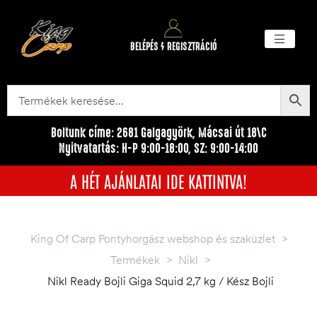
BELÉPÉS / REGISZTRÁCIÓ
Akciós ter
Törzsvásárlói pr
Egyéb me
Boltunk címe: 2681 Galgagyörk, Mácsai út 18\C
Nyitvatartás: H-P 9:00-18:00, SZ: 9:00-14:00
A HÉT AJÁNLATAI IDE KATTINTVA!
King Of Carp Pontyhorgász webshop és szaküzlet
>
Termékek
>
Nikl
>
Nikl Ready Bojli Giga Squid 2,7 kg / Kész Bojli