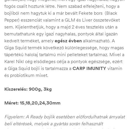
fogós csalit hoztunk létre. Nem szabad elfelejteni, hogy a
bojliból nem hagytuk ki a már bevált Fekete bors (Black
Pepper) esszenciát valamint a GLM és Liver összetevőket
sem. Kijelenthetjük, hogy a majd 2 éves tesztelés után a
bemutathatunk egy igazi nagyhalas, pontyok által igazán
kedvelt terméket, amely
egész évben
alkalmazható. A
Giga Squid termék következő különlegessége, hogy magas
tápértékű halolaj tartalmú mini pelleteket tartalmaz. Mivel a
Karel Nikl cég elsődleges célja a pontyok egészsége, ezért
a Giga Squid bojli is tartalmazza a
CARP IMUNITY
vitamin
és probiotikum mixet.
Kiszerelés: 900g, 3kg
Méret: 15,18,20,24,30mm
Figyelem: A Ready bojlik esetében előfordulhatnak árnyalat
beli eltérések, melyek a gyártás során felhasznált