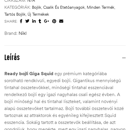
CIKKSZÁM:
N/A
KATEGÓRIÁK:
Bojlik
,
Csalik És Etetőanyagok
,
Minden Termék
,
Tartós Bojlik
,
Új Termékek
SHARE:
Brand:
Nikl
Leírás
Ready bojli Giga Squid
egy prémium kategóriába
sorolható rendkívüli, egyedi bojli. Gigantikus mennyiségű
tintahal összetevőkkel, minőségi tintahal esszenciával
rendelkező bojli egy igazi nagyhalas csali egész évben. A
bojli minőségi hal és tintahal liszteket, valamint növényi
alapú összetevőket tartalmaz. Bojli további összetevői közé
tartoznak az attraktorok és egyénileg kifejlesztett Squid
esszencia. Sokáig tartott a összetevők beállítása, de azt
gondoljuk, hogy megérte, mert egy igazi nagyhalas, nagyon