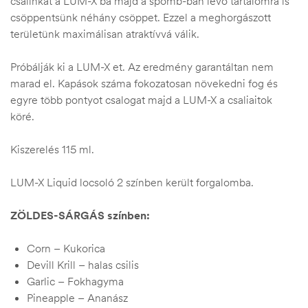
csalinkat a LUM-X ba majd a spomb-ban lévő tartalomra is
csöppentsünk néhány csöppet. Ezzel a meghorgászott
területünk maximálisan atraktívvá válik.
Próbálják ki a LUM-X et. Az eredmény garantáltan nem
marad el. Kapások száma fokozatosan növekedni fog és
egyre több pontyot csalogat majd a LUM-X a csaliaitok
köré.
Kiszerelés 115 ml.
LUM-X Liquid locsoló 2 színben került forgalomba.
ZÖLDES-SÁRGÁS színben:
Corn – Kukorica
Devill Krill – halas csilis
Garlic – Fokhagyma
Pineapple – Ananász