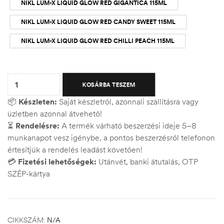
NIKL LUM-X LIQUID GLOW RED GIGANTICA 115ML
NIKL LUM-X LIQUID GLOW RED CANDY SWEET 115ML
NIKL LUM-X LIQUID GLOW RED CHILLI PEACH 115ML
Quantity:
KOSÁRBA TESZEM
📦
Készleten:
Saját készletről, azonnali szállításra vagy
üzletben azonnal átvehető!
⏳
Rendelésre:
A termék várható beszerzési ideje 5–8
munkanapot vesz igénybe, a pontos beszerzésről telefonon
értesítjük a rendelés leadást követően!
💳
Fizetési lehetőségek:
Utánvét, banki átutalás, OTP
SZÉP-kártya
CIKKSZÁM:
N/A