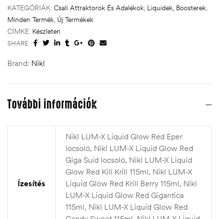
KATEGÓRIÁK:
Csali Attraktorok És Adalékok
,
Liquidek, Boosterek
,
Minden Termék
,
Új Termékek
CÍMKE:
Készleten
SHARE:
Brand:
Nikl
További információk
Nikl LUM-X Liquid Glow Red Eper
locsoló, Nikl LUM-X Liquid Glow Red
Giga Suid locsoló, Nikl LUM-X Liquid
Glow Red Kill Krill 115ml, Nikl LUM-X
Ízesítés
Liquid Glow Red Krill Berry 115ml, Nikl
LUM-X Liquid Glow Red Gigantica
115ml, Nikl LUM-X Liquid Glow Red
Candy Sweet 115ml, Nikl LUM-X Liquid