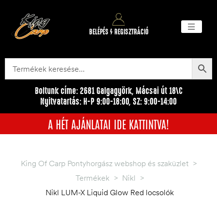
BELÉPÉS / REGISZTRÁCIÓ
Akciós ter
Törzsvásárlói pr
Egyéb me
Boltunk címe: 2681 Galgagyörk, Mácsai út 18\C
Nyitvatartás: H-P 9:00-18:00, SZ: 9:00-14:00
A HÉT AJÁNLATAI IDE KATTINTVA!
King Of Carp Pontyhorgász webshop és szaküzlet
>
Termékek
>
Nikl
>
Nikl LUM-X Liquid Glow Red locsolók