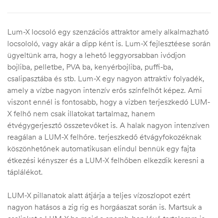
Lum-X locsoló egy szenzációs attraktor amely alkalmazható
locsololó, vagy akár a dipp ként is. Lum-X fejlesztéese során
ügyeltünk arra, hogy a lehető leggyorsabban ivódjon
bojliba, pelletbe, PVA ba, kenyérbojliba, puffi-ba,
csalipasztába és stb. Lum-X egy nagyon attraktiv folyadék,
amely a vízbe nagyon intenzív erős színfelhőt képez. Ami
viszont ennél is fontosabb, hogy a vizben terjeszkedó LUM-
X felhő nem csak illatokat tartalmaz, hanem
étvégygerjesztő összetevőket is. A halak nagyon intenzíven
reagálan a LUM-X felhőre. terjeszkedő étvágyfokozéknak
köszönhetőnek automatikusan elindul bennük egy fajta
étkezési kényszer és a LUM-X felhőben elkezdik keresni a
táplálékot.
LUM-X pillanatok alatt átjárja a teljes vízoszlopot ezért
nagyon hatásos a zig rig es horgáaszat során is. Martsuk a