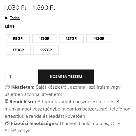
1.030
Ft
–
1.590
Ft
Törlés
MÉRET
99GR
113GR
127GR
142GR
170GR
227GR
Quantity:
KOSÁRBA TESZEM
📦
Készleten:
Saját készletről, azonnali szállításra vagy
üzletben azonnal átvehető!
⏳
Rendelésre:
A termék várható beszerzési ideje 5–8
munkanapot vesz igénybe, a pontos beszerzésről telefonon
értesítjük a rendelés leadást követően!
💳
Fizetési lehetőségek:
Utánvét, banki átutalás, OTP
SZÉP-kártya