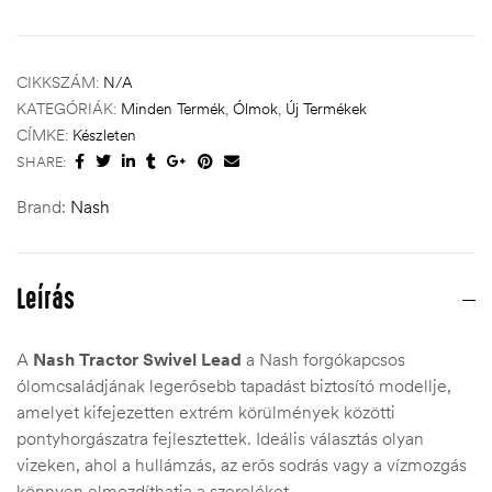
CIKKSZÁM:
N/A
KATEGÓRIÁK:
Minden Termék
,
Ólmok
,
Új Termékek
CÍMKE:
Készleten
SHARE:
Brand:
Nash
Leírás
A
Nash Tractor Swivel Lead
a Nash forgókapcsos
ólomcsaládjának legerősebb tapadást biztosító modellje,
amelyet kifejezetten extrém körülmények közötti
pontyhorgászatra fejlesztettek. Ideális választás olyan
vizeken, ahol a hullámzás, az erős sodrás vagy a vízmozgás
könnyen elmozdíthatja a szereléket.