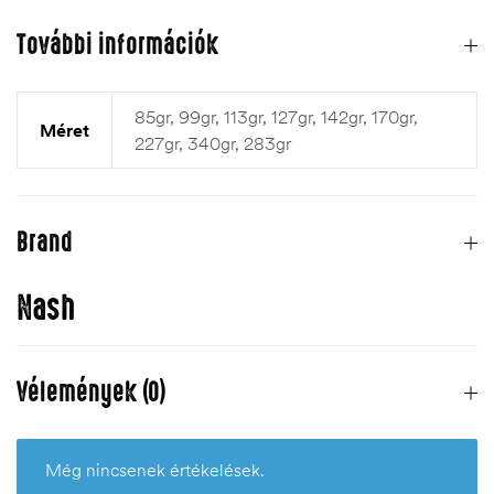
További információk
85gr, 99gr, 113gr, 127gr, 142gr, 170gr,
Méret
227gr, 340gr, 283gr
Brand
Nash
Vélemények (0)
Még nincsenek értékelések.