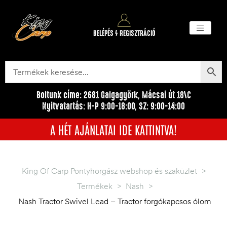
BELÉPÉS / REGISZTRÁCIÓ
Akciós ter
Törzsvásárlói pr
Egyéb me
Boltunk címe: 2681 Galgagyörk, Mácsai út 18\C
Nyitvatartás: H-P 9:00-18:00, SZ: 9:00-14:00
A HÉT AJÁNLATAI IDE KATTINTVA!
King Of Carp Pontyhorgász webshop és szaküzlet
>
Termékek
>
Nash
>
Nash Tractor Swivel Lead – Tractor forgókapcsos ólom