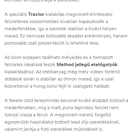
A speciális
Tractor
kialakítás megnövelt érintkezési
felületének köszönhetően kiválóan kapaszkodik a
mederfenékbe, így a szerelék stabilan a kívánt helyen
marad. Ez nemcsak biztosabb akadást eredményez, hanem
pontosabb csali prezentációt is lehetővé tesz.
Az ólom közepén található mélyedés és a formázott
felületek ideálissá teszik
Method jellegű etetőgolyók
kialakításához. Az etetőanyag még mély vízben történő
dobások során is stabilan az ólmon marad, így a csali
közvetlenül a horog körül fejti ki csalogató hatását.
A fekete-zöld terepmintás bevonat kiváló álcázást biztosít a
mederfenéken, míg a matt, puha tapintású felület nem
tükrözi vissza a fényt. A megnövelt méretű forgófül
egyszerűbb használatot biztosít lead clip szerelékeknél,
valamint javítja a futó szerelékek működését is.