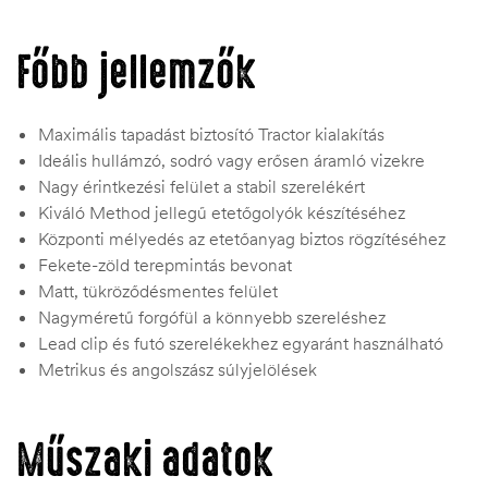
Főbb jellemzők
Maximális tapadást biztosító Tractor kialakítás
Ideális hullámzó, sodró vagy erősen áramló vizekre
Nagy érintkezési felület a stabil szerelékért
Kiváló Method jellegű etetőgolyók készítéséhez
Központi mélyedés az etetőanyag biztos rögzítéséhez
Fekete-zöld terepmintás bevonat
Matt, tükröződésmentes felület
Nagyméretű forgófül a könnyebb szereléshez
Lead clip és futó szerelékekhez egyaránt használható
Metrikus és angolszász súlyjelölések
Műszaki adatok