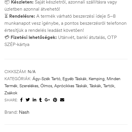
📦
Készleten:
Saját készletről, azonnali szállításra vagy
üzletben azonnal átvehető!
⏳
Rendelésre:
A termék várható beszerzési ideje 5–8
munkanapot vesz igénybe, a pontos beszerzésről telefonon
értesítjük a rendelés leadást követően!
💳
Fizetési lehetőségek:
Utánvét, banki átutalás, OTP
SZÉP-kártya
CIKKSZÁM:
N/A
KATEGÓRIÁK:
Ágy-Szék Tartó, Egyéb Táskák
,
Kemping
,
Minden
Termék
,
Szerelékes, Ólmos, Aprócikkes Táskák
,
Táskák, Tartók,
Zsákok
SHARE:
Brand:
Nash