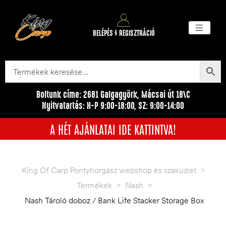
BELÉPÉS / REGISZTRÁCIÓ
Akciós ter
Törzsvásárlói pr
Egyéb me
Boltunk címe: 2681 Galgagyörk, Mácsai út 18\C
Nyitvatartás: H-P 9:00-18:00, SZ: 9:00-14:00
A HÉT AJÁNLATAI IDE KATTINTVA!
King Of Carp Pontyhorgász webshop és szaküzlet
>
Termékek
>
Nash
>
Nash Tároló doboz / Bank Life Stacker Storage Box