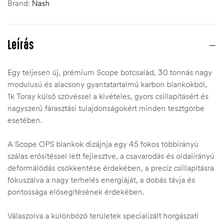
Brand:
Nash
Leírás
Egy teljesen új, prémium Scope botcsalád, 30 tonnás nagy
modulusú és alacsony gyantatartalmú karbon blankokból,
1k Toray külső szövéssel a kivételes, gyors csillapításért és
nagyszerű fárasztási tulajdonságokért minden tesztgörbe
esetében.
A Scope OPS blankok dizájnja egy 45 fokos többirányú
szálas erősítéssel lett fejlesztve, a csavarodás és oldalirányú
deformálódás csökkentése érdekében, a precíz csillapításra
fókuszálva a nagy terhelés energiáját, a dobás távja és
pontossága elősegítésének érdekében.
Válaszolva a különböző területek specializált horgászati