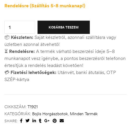
Rendelésre (Szállítás 5-8 munkanap!)
Quantity:
KOSÁRBA TESZEM
📦
Készleten:
Saját készletről, azonnali szállításra vagy
üzletben azonnal átvehető!
⏳
Rendelésre:
A termék várható beszerzési ideje 5–8
munkanapot vesz igénybe, a pontos beszerzésről telefonon
értesítjük a rendelés leadást követően!
💳
Fizetési lehetőségek:
Utánvét, banki átutalás, OTP
SZÉP-kártya
CIKKSZÁM:
T1921
KATEGÓRIÁK:
Bojlis Horgászbotok
,
Minden Termék
SHARE: