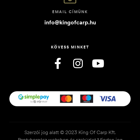
EMAIL CÍMÜNK
info@kingofcarp.hu
KÖVESS MINKET
Szerzői jog alatt © 2023 King Of Carp Kft.
Pontyhorgász webshop és szaküzlet Minden jog