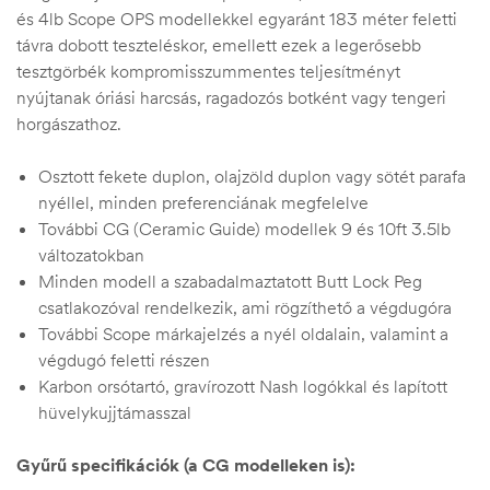
és 4lb Scope OPS modellekkel egyaránt 183 méter feletti
távra dobott teszteléskor, emellett ezek a legerősebb
tesztgörbék kompromisszummentes teljesítményt
nyújtanak óriási harcsás, ragadozós botként vagy tengeri
horgászathoz.
Osztott fekete duplon, olajzöld duplon vagy sötét parafa
nyéllel, minden preferenciának megfelelve
További CG (Ceramic Guide) modellek 9 és 10ft 3.5lb
változatokban
Minden modell a szabadalmaztatott Butt Lock Peg
csatlakozóval rendelkezik, ami rögzíthető a végdugóra
További Scope márkajelzés a nyél oldalain, valamint a
végdugó feletti részen
Karbon orsótartó, gravírozott Nash logókkal és lapított
hüvelykujjtámasszal
Gyűrű
specifikációk (a CG modelleken is):