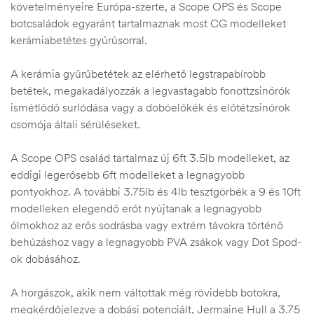
követelményeire Európa-szerte, a Scope OPS és Scope
botcsaládok egyaránt tartalmaznak most CG modelleket
kerámiabetétes gyűrűsorral.
A kerámia gyűrűbetétek az elérhető legstrapabírobb
betétek, megakadályozzák a legvastagabb fonottzsinórók
ismétlődő surlódása vagy a dobóelőkék és előtétzsinórok
csomója általi sérüléseket.
A Scope OPS család tartalmaz új 6ft 3.5lb modelleket, az
eddigi legerősebb 6ft modelleket a legnagyobb
pontyokhoz. A további 3.75lb és 4lb tesztgörbék a 9 és 10ft
modelleken elegendő erőt nyújtanak a legnagyobb
ólmokhoz az erős sodrásba vagy extrém távokra történő
behúzáshoz vagy a legnagyobb PVA zsákok vagy Dot Spod-
ok dobásához.
A horgászok, akik nem váltottak még rövidebb botokra,
megkérdőjelezve a dobási potenciált, Jermaine Hull a 3.75