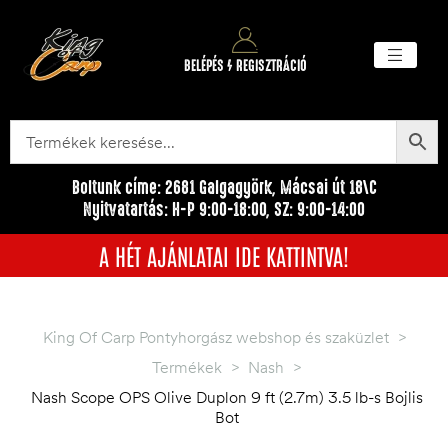
BELÉPÉS / REGISZTRÁCIÓ
Akciós ter
Törzsvásárlói pr
Egyéb me
Boltunk címe: 2681 Galgagyörk, Mácsai út 18\C
Nyitvatartás: H-P 9:00-18:00, SZ: 9:00-14:00
A HÉT AJÁNLATAI IDE KATTINTVA!
King Of Carp Pontyhorgász webshop és szaküzlet
>
Termékek
>
Nash
>
Nash Scope OPS Olive Duplon 9 ft (2.7m) 3.5 lb-s Bojlis
Bot