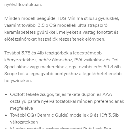
nyélváltozatokban.
Minden modell Seaguide TDG Minima stílusú gyűrűkkel,
vaamint további 3.5lb CG modellek ultra strapabíró
kerámiabetétes gyűrűkkel, melyeket a vastag fonottat és
előtétzsinórokat használók részesítenek előnyben.
További 3.75 és 4lb tesztgörbék a legextrémebb
környezetekhez, nehéz ólmokhoz, PVA zsákokhoz és Dot
Spod-okhoz vagy markerekhez, egy további erős 6ft 3.5lb
Scope bot a legnagyobb pontyokhoz a legelérhetetlenebb
helyszíneken.
Osztott fekete zsugor, teljes fekete duplon és AAA
osztályú parafa nyélváltozatokkal minden preferenciának
megfelelve
További CG (Ceramic Guide) modellek 9 és 10ft 3.5lb
változatokban
Minden modell a szabadalmaztatott Butt Lock Peg