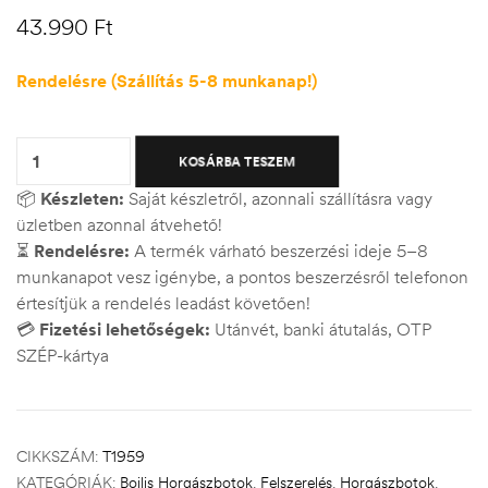
43.990
Ft
Rendelésre (Szállítás 5-8 munkanap!)
Quantity:
KOSÁRBA TESZEM
📦
Készleten:
Saját készletről, azonnali szállításra vagy
üzletben azonnal átvehető!
⏳
Rendelésre:
A termék várható beszerzési ideje 5–8
munkanapot vesz igénybe, a pontos beszerzésről telefonon
értesítjük a rendelés leadást követően!
💳
Fizetési lehetőségek:
Utánvét, banki átutalás, OTP
SZÉP-kártya
CIKKSZÁM:
T1959
KATEGÓRIÁK:
Bojlis Horgászbotok
,
Felszerelés
,
Horgászbotok
,