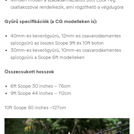
csatlakozóval rendelkezik, ami rögzíthető a végdugóra
Gyűrű
specifikációk (a CG modelleken is):
40mm-es keverőgyűrű, 12mm-es csavarodásmentes
spiccgyűrű az összes Scope 9ft és 10ft boton
30mm-es keverőgyűrű, 10mm-es csavarodásmentes
spiccgyűrű a Scope 6ft modelleken
Összecsukott hosszok
6ft Scope 30 inches – 76cm
9ft Scope 44 inches – 112cm
10ft Scope 50 inches –127cm