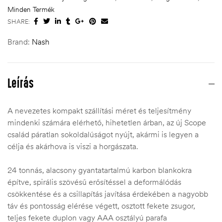
Minden Termék
SHARE:
Brand:
Nash
Leírás
A nevezetes kompakt szállítási méret és teljesítmény
mindenki számára elérhető, hihetetlen árban, az új Scope
család páratlan sokoldalúságot nyújt, akármi is legyen a
célja és akárhova is viszi a horgászata.
24 tonnás, alacsony gyantatartalmú karbon blankokra
építve, spirális szövésű erősítéssel a deformálódás
csökkentése és a csillapítás javítása érdekében a nagyobb
táv és pontosság elérése végett, osztott fekete zsugor,
teljes fekete duplon vagy AAA osztályú parafa