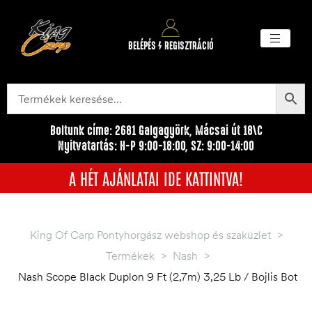
BELÉPÉS / REGISZTRÁCIÓ
Akciós ter
Törzsvásárlói pr
Egyéb me
Boltunk címe: 2681 Galgagyörk, Mácsai út 18\C
Nyitvatartás: H-P 9:00-18:00, SZ: 9:00-14:00
A HÉT AJÁNLATAI IDE KATTINTVA!
King Of Carp Pontyhorgász webshop és szaküzlet
>
Termékek
>
Nash
>
Nash Scope Black Duplon 9 Ft (2,7m) 3,25 Lb / Bojlis Bot