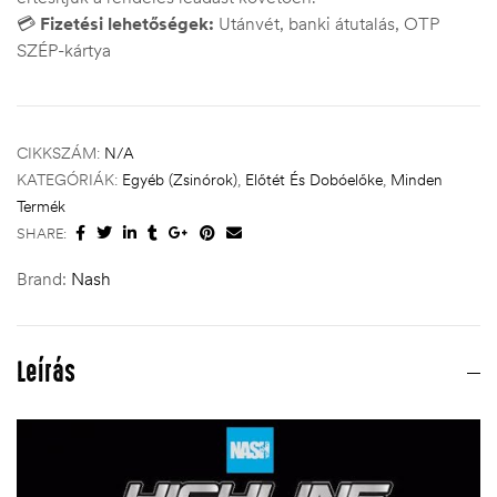
💳
Fizetési lehetőségek:
Utánvét, banki átutalás, OTP
SZÉP-kártya
CIKKSZÁM:
N/A
KATEGÓRIÁK:
Egyéb (Zsinórok)
,
Előtét És Dobóelőke
,
Minden
Termék
SHARE:
Brand:
Nash
Leírás