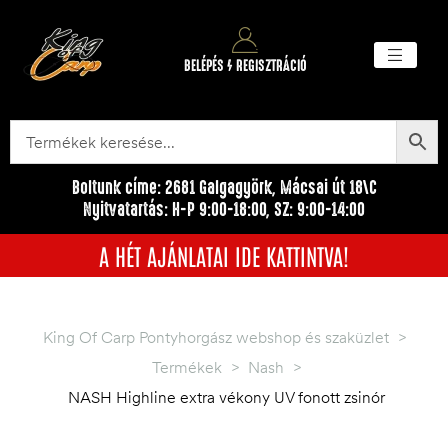
BELÉPÉS / REGISZTRÁCIÓ
Akciós ter
Törzsvásárlói pr
Egyéb me
Boltunk címe: 2681 Galgagyörk, Mácsai út 18\C
Nyitvatartás: H-P 9:00-18:00, SZ: 9:00-14:00
A HÉT AJÁNLATAI IDE KATTINTVA!
King Of Carp Pontyhorgász webshop és szaküzlet
>
Termékek
>
Nash
>
NASH Highline extra vékony UV fonott zsinór