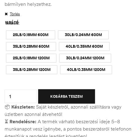
bármilyen helyzethez.
Törlés
VARIÁCIÓ
25LB/0.18MM 600M
30LB/0.24MM 600M
35LB/0.28MM 600M
40LB/0.35MM 600M
25LB/0.18MM 1200M
30LB/0.24MM 1200M
35LB/0.28MM 1200M
40LB/0.35MM 1200M
Quantity:
KOSÁRBA TESZEM
📦
Készleten:
Saját készletről, azonnali szállításra vagy
üzletben azonnal átvehető!
⏳
Rendelésre:
A termék várható beszerzési ideje 5–8
munkanapot vesz igénybe, a pontos beszerzésről telefonon
értesítjük a rendelés leadást követően!