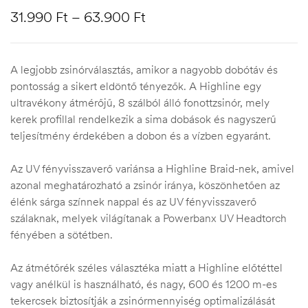
31.990
Ft
–
63.900
Ft
A legjobb zsinórválasztás, amikor a nagyobb dobótáv és
pontosság a sikert eldöntő tényezők. A Highline egy
ultravékony átmérőjű, 8 szálból álló fonottzsinór, mely
kerek profillal rendelkezik a sima dobások és nagyszerű
teljesítmény érdekében a dobon és a vízben egyaránt.
Az UV fényvisszaverő variánsa a Highline Braid-nek, amivel
azonal meghatározható a zsinór iránya, köszönhetően az
élénk sárga színnek nappal és az UV fényvisszaverő
szálaknak, melyek világítanak a Powerbanx UV Headtorch
fényében a sötétben.
Az átmétőrék széles választéka miatt a Highline előtéttel
vagy anélkül is használható, és nagy, 600 és 1200 m-es
tekercsek biztosítják a zsinórmennyiség optimalizálását