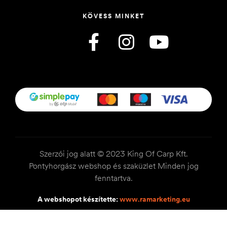
KÖVESS MINKET
Szerzői jog alatt © 2023 King Of Carp Kft.
Pontyhorgász webshop és szaküzlet Minden jog
fenntartva.
A webshopot készítette:
www.ramarketing.eu