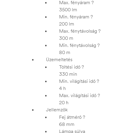
Max. fényáram
?
3500 lm
Min. fényáram
?
200 lm
Max. fénytávolság
?
300 m
Min. fénytávolság
?
80 m
Üzemeltetés
Töltési idő
?
330 min
Min. világítási idő
?
4 h
Max. világítási idő
?
20 h
Jellemzők
Fej átmérő
?
68 mm
Lámpa súlya