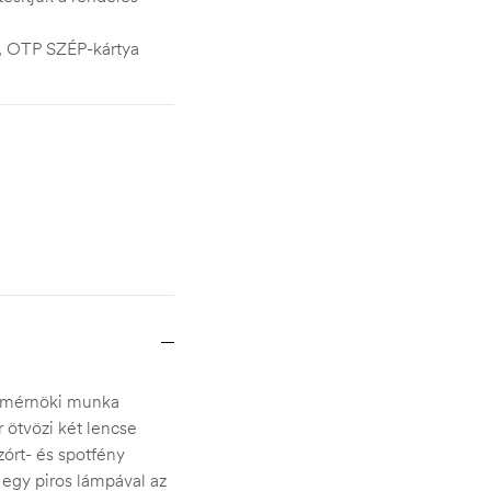
s, OTP SZÉP-kártya
a mérnöki munka
 ötvözi két lencse
zórt- és spotfény
 egy piros lámpával az