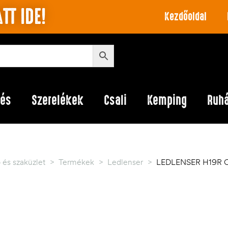
TT IDE!
Kezdőoldal
lés
Szerelékek
Csali
Kemping
Ruh
és szaküzlet
>
Termékek
>
Ledlenser
>
LEDLENSER H19R Cor