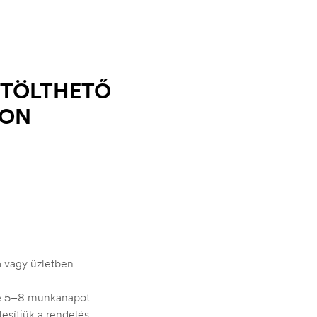
 TÖLTHETŐ
ION
ra vagy üzletben
je 5–8 munkanapot
esítjük a rendelés