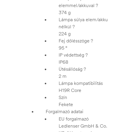
elemmel/akkuval
?
374 g
Lámpa súlya elem/akku
nélkül
?
224 g
Fej dőlésszöge
?
95 °
IP védettség
?
IP68
Ütésállóság
?
2 m
Lámpa kompatibilitás
H19R Core
Szín
Fekete
Forgalmazó adatai
EU forgalmazó
Ledlenser GmbH & Co.