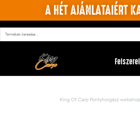
A HÉT AJÁNLATAIÉRT KA
Felszere
King Of Carp Pontyhorgász webshop 