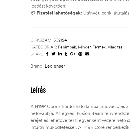
leadást követően!
💳
Fizetési lehetőségek:
Utánvét, banki átutalá
CIKKSZÁM:
502124
KATEGÓRIÁK:
Fejlámpák
,
Minden Termék
,
Világítás
SHARE:
Brand:
Ledlenser
Leírás
A H19R Core a hordozható lámpa innováció és 
netovábbja. Az egyedi Fusion Beam fényrendszer
erejét és lehetővé teszi egyenként vezérelhető s
intuitív működtetéssel. A H19R Core rendelkezik