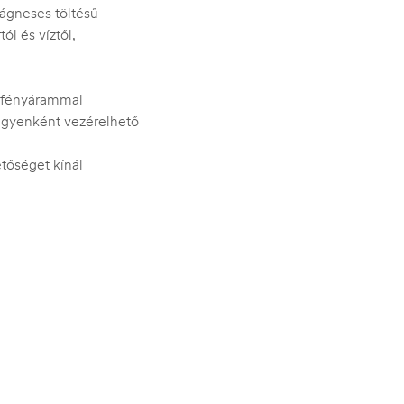
mágneses töltésű
l és víztől,
 fényárammal
 egyenként vezérelhető
tőséget kínál