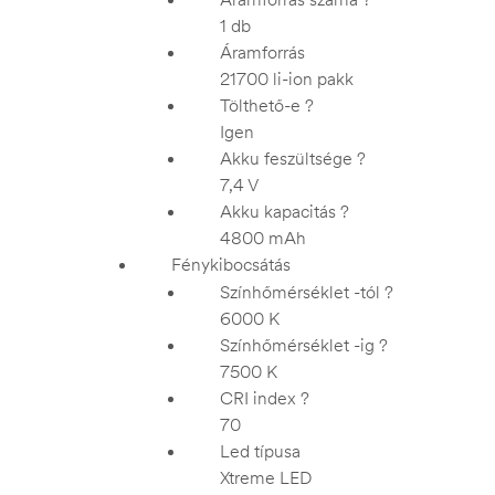
1 db
Áramforrás
21700 li-ion pakk
Tölthető-e
?
Igen
Akku feszültsége
?
7,4 V
Akku kapacitás
?
4800 mAh
Fénykibocsátás
Színhőmérséklet -tól
?
6000 K
Színhőmérséklet -ig
?
7500 K
CRI index
?
70
Led típusa
Xtreme LED