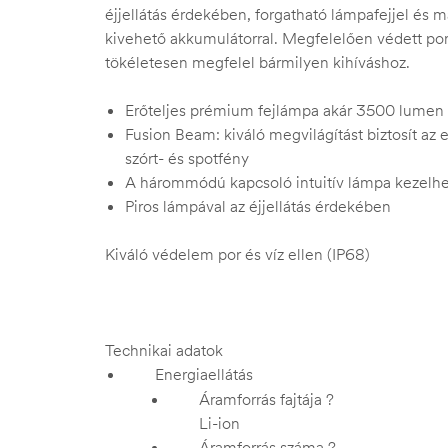
éjjellátás érdekében, forgatható lámpafejjel és 
kivehető akkumulátorral. Megfelelően védett portó
tökéletesen megfelel bármilyen kihíváshoz.
Erőteljes prémium fejlámpa akár 3500 lumen
Fusion Beam: kiváló megvilágítást biztosít az
szórt- és spotfény
A hárommódú kapcsoló intuitív lámpa kezelhe
Piros lámpával az éjjellátás érdekében
Kiváló védelem por és víz ellen (IP68)
Technikai adatok
Energiaellátás
Áramforrás fajtája
?
Li-ion
Áramforrás száma
?