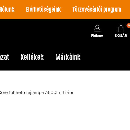
Rólunk
Elérhetőségeink
Törzsvásárlói program
0
Fiókom
KOSÁR
ázat
Kellékek
Márkáink
e tölthető fejlámpa 3500lm Li-ion