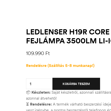
LEDLENSER H19R CORE
FEJLÁMPA 3500LM LI-
109.990
Ft
Rendelésre (Szállítás 5-8 munkanap!)
Quantity:
KOSÁRBA TESZEM
📦
Készleten:
Saját készletről, azonnali szállítás
azonnal átvehető!
⏳
Rendelésre:
A termék várható beszerzési ide
vesz igénybe, a pontos beszerzésről telefonon ért