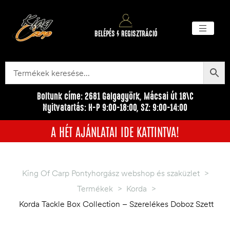
BELÉPÉS / REGISZTRÁCIÓ
Akciós ter
Törzsvásárlói pr
Egyéb me
Boltunk címe: 2681 Galgagyörk, Mácsai út 18\C
Nyitvatartás: H-P 9:00-18:00, SZ: 9:00-14:00
A HÉT AJÁNLATAI IDE KATTINTVA!
King Of Carp Pontyhorgász webshop és szaküzlet
>
Termékek
>
Korda
>
Korda Tackle Box Collection – Szerelékes Doboz Szett