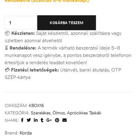
Quantity:
KOSÁRBA TESZEM
📦
Készleten:
Saját készletről, azonnali szállításra vagy
üzletben azonnal átvehető!
⏳
Rendelésre:
A termék várható beszerzési ideje 5–8
munkanapot vesz igénybe, a pontos beszerzésről telefonon
értesítjük a rendelés leadást követően!
💳
Fizetési lehetőségek:
Utánvét, banki átutalás, OTP
SZÉP-kártya
CIKKSZÁM:
KBOX16
KATEGÓRIA:
Szerelékes, Ólmos, Aprócikkes Táskák
SHARE:
Brand:
Korda