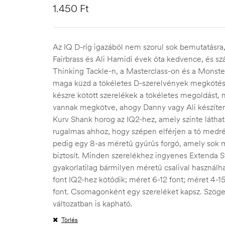
1.450
Ft
Az IQ D-rig igazából nem szorul sok bemutatásra
Fairbrass és Ali Hamidi évek óta kedvence, és sz
Thinking Tackle-n, a Masterclass-on és a Monst
maga küzd a tökéletes D-szerelvények megkötésé
készre kötött szerelékek a tökéletes megoldást,
vannak megkötve, ahogy Danny vagy Ali készíte
Kurv Shank horog az IQ2-hez, amely szinte láthata
rugalmas ahhoz, hogy szépen elférjen a tó medr
pedig egy 8-as méretű gyűrűs forgó, amely sok 
biztosít.
Minden szerelékhez ingyenes Extenda Sto
gyakorlatilag bármilyen méretű csalival használh
font IQ2-hez kötődik;
méret 6-12 font;
méret 4-15
font.
Csomagonként egy szereléket kapsz.
Szöge
változatban is kapható.
Törlés