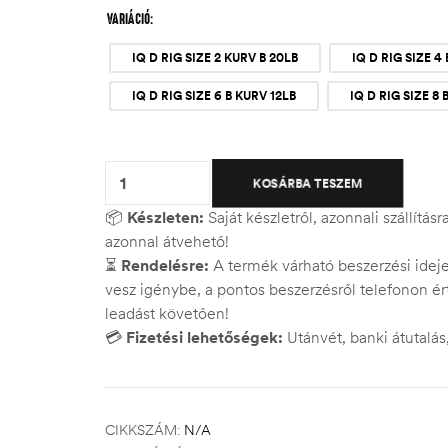
VARIÁCIÓ
IQ D RIG SIZE 2 KURV B 20LB
IQ D RIG SIZE 4
IQ D RIG SIZE 6 B KURV 12LB
IQ D RIG SIZE 8 
Quantity:
KOSÁRBA TESZEM
📦
Készleten:
Saját készletről, azonnali szállítás
azonnal átvehető!
⏳
Rendelésre:
A termék várható beszerzési ide
vesz igénybe, a pontos beszerzésről telefonon ért
leadást követően!
💳
Fizetési lehetőségek:
Utánvét, banki átutalá
CIKKSZÁM:
N/A