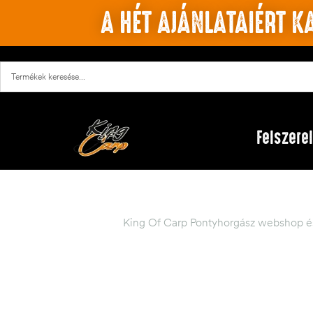
A HÉT AJÁNLATAIÉRT KA
Felszere
King Of Carp Pontyhorgász webshop és