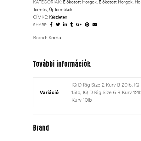
KATEGÓRIÁK:
Előkötött Horgok
,
Előkötött Horgok
,
Ho
Termék
,
Új Termékek
CÍMKE:
Készleten
SHARE:
Brand:
Korda
További információk
IQ D Rig Size 2 Kurv B 20lb, IQ
Variáció
15lb, IQ D Rig Size 6 B Kurv 12l
Kurv 10lb
Brand