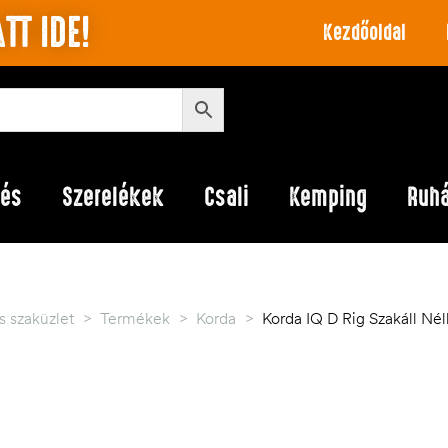
TT IDE!
Kezdőoldal
lés
Szerelékek
Csali
Kemping
Ruh
 szaküzlet
>
Termékek
>
Korda
>
Korda IQ D Rig Szakáll Nél