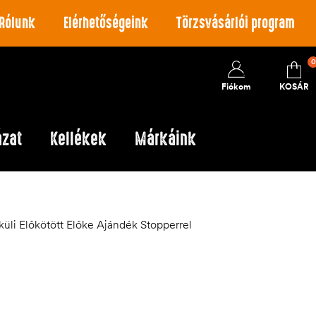
Rólunk
Elérhetőségeink
Törzsvásárlói program
0
Fiókom
KOSÁR
ázat
Kellékek
Márkáink
küli Előkötött Előke Ajándék Stopperrel