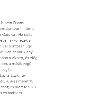
, hiszen Danny
ámtalanszor feltűnt a
er Carp-on.
Ha saját
vel, akkor ezek a
 mivel pontosan úgy
né.
Van bennük egy
tlan a vízben, és elég
ében, a másik végén
mozgást
p tartozik, így
ató.
A 8-as méret 10
 font;
és mérete 2-20
s és barbless