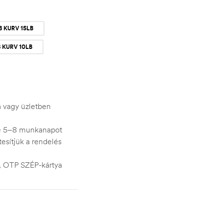
 B KURV 15LB
B KURV 10LB
ra vagy üzletben
je 5–8 munkanapot
esítjük a rendelés
s, OTP SZÉP-kártya