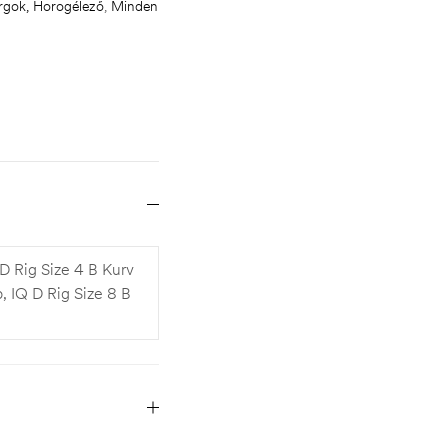
rgok, Horogélező
,
Minden
 D Rig Size 4 B Kurv
b, IQ D Rig Size 8 B