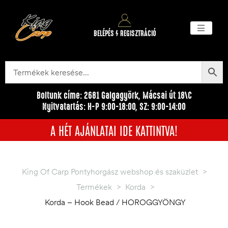
BELÉPÉS / REGISZTRÁCIÓ
Akciós ter
Törzsvásárlói pr
Egyéb me
Boltunk címe: 2681 Galgagyörk, Mácsai út 18\C
Nyitvatartás: H-P 9:00-18:00, SZ: 9:00-14:00
A HÉT AJÁNLATAI IDE KATTINTVA!
King Of Carp Pontyhorgász webshop és szaküzlet
>
Termékek
>
Korda
>
Korda – Hook Bead / HOROGGYÖNGY