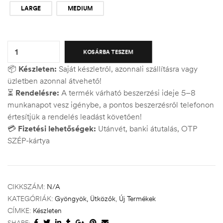
LARGE
MEDIUM
Quantity:
KOSÁRBA TESZEM
📦
Készleten:
Saját készletről, azonnali szállításra vagy
üzletben azonnal átvehető!
⏳
Rendelésre:
A termék várható beszerzési ideje 5–8
munkanapot vesz igénybe, a pontos beszerzésről telefonon
értesítjük a rendelés leadást követően!
💳
Fizetési lehetőségek:
Utánvét, banki átutalás, OTP
SZÉP-kártya
CIKKSZÁM:
N/A
KATEGÓRIÁK:
Gyöngyök, Ütközők
,
Új Termékek
CÍMKE:
Készleten
SHARE: