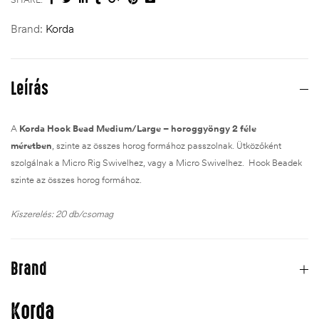
Brand:
Korda
Leírás
A
Korda Hook Bead Medium/Large – horoggyöngy 2 féle
méretben
,
szinte az összes horog formához passzolnak. Ütközőként
szolgálnak a Micro Rig Swivelhez, vagy a Micro Swivelhez. Hook Beadek
szinte az összes horog formához.
Kiszerelés: 20 db/csomag
Brand
Korda