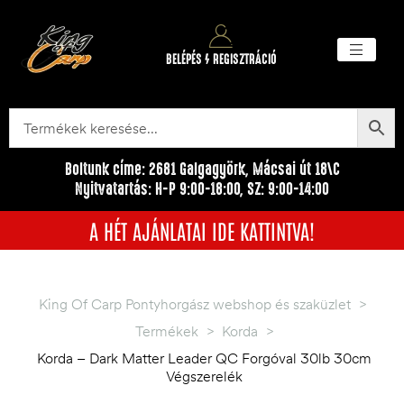
BELÉPÉS / REGISZTRÁCIÓ
Akciós ter
Törzsvásárlói pr
Egyéb me
Boltunk címe: 2681 Galgagyörk, Mácsai út 18\C
Nyitvatartás: H-P 9:00-18:00, SZ: 9:00-14:00
A HÉT AJÁNLATAI IDE KATTINTVA!
King Of Carp Pontyhorgász webshop és szaküzlet
>
Termékek
>
Korda
>
Korda – Dark Matter Leader QC Forgóval 30lb 30cm
Végszerelék