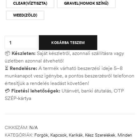
CLEAR(VÍZTISZTA)
GRAVEL(HOMOK SZÍNŰ)
WEED(ZÖLD)
Quantity:
KOSÁRBA TESZEM
📦
Készleten:
Saját készletről, azonnali szállításra vagy
üzletben azonnal átvehető!
⏳
Rendelésre:
A termék várható beszerzési ideje 5–8
munkanapot vesz igénybe, a pontos beszerzésről telefonon
értesítjük a rendelés leadást követően!
💳
Fizetési lehetőségek:
Utánvét, banki átutalás, OTP
SZÉP-kártya
CIKKSZÁM:
N/A
KATEGÓRIÁK:
Forgók, Kapcsok, Karikák
,
Kész Szerelékek
,
Minden