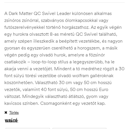
A Dark Matter QC Swivel Leader különösen alkalmas
zsinóros zsinórral, szabványos ólomkapcsokkal vagy
futószerelvényekkel történő horgászathoz. Az egyik végén
egy hurokra olvasztott 8-as méretű QC Swivel található,
amely szépen illeszkedik a beépített vezetékbe, és nagyon
gyorsan és egyszerűen cserélhető a horogszem, a másik
végén pedig egy olvadó hurok, amelyre a főzsinór
csatlakozik – loop-to-loop stílus a legegyszerűbb, ha le
akarja venni a vezetőjét. Mindent a tó medréhez rögzít a 30
font súlyú törési vezetőbe olvadó wolfram galléroknak
köszönhetően. Választható 30 cm vagy 50 cm hosszú
vezetők, valamint 40 font súlyú, 50 cm hosszú Euro
változat. Mindegyik választható átlátszó, gyom vagy
kavicsos színben. Csomagonként egy vezetőt kap.
Törlés
VARIÁCIÓ