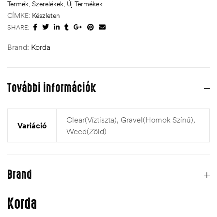
Termék
,
Szerelékek
,
Új Termékek
CÍMKE:
Készleten
SHARE:
Brand:
Korda
További információk
Clear(Víztiszta), Gravel(Homok Színű),
Variáció
Weed(Zöld)
Brand
Korda