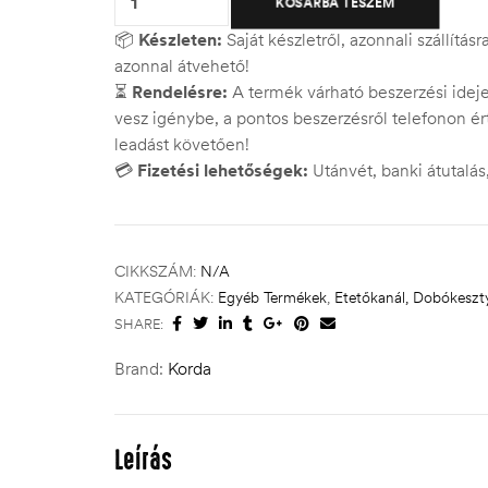
KOSÁRBA TESZEM
📦
Készleten:
Saját készletről, azonnali szállítás
azonnal átvehető!
⏳
Rendelésre:
A termék várható beszerzési ide
vesz igénybe, a pontos beszerzésről telefonon ért
leadást követően!
💳
Fizetési lehetőségek:
Utánvét, banki átutalá
CIKKSZÁM:
N/A
KATEGÓRIÁK:
Egyéb Termékek
,
Etetőkanál, Dobókeszt
SHARE:
Brand:
Korda
Leírás