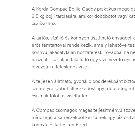
A Korda Compac Boilie Caddy praktikus megold
2,5 kg bojli tárolására, amikor dobóbotot vagy ka
csalizáshoz.
A tartós, vízálló és könnyen tisztítható anyagból 
erős fémtartóval rendelkezik, amely lehetővé teszi
könnyű, akadálytalan hozzáférést. Továbbá, ha ned
használsz, az alján található egy vízelvezető nyílá
levezetni a felesleges vizet.
A teljesen állítható, gyorskioldós derékpánt bizt
személyre szabott illeszkedést, így több réteg ruh
csizmák fölött is viselheted.
A Compac csomagok magas teljesítményű szövet
minőségű alkatrészekből készülnek, így biztosítva
könnyű és tartós rendszert.