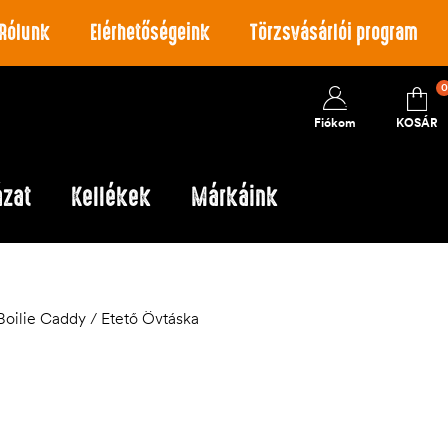
Rólunk
Elérhetőségeink
Törzsvásárlói program
0
Fiókom
KOSÁR
ázat
Kellékek
Márkáink
oilie Caddy / Etető Övtáska