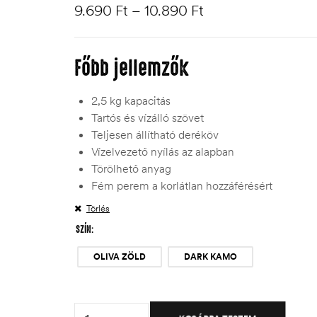
9.690
Ft
–
10.890
Ft
Főbb jellemzők
2,5 kg kapacitás
Tartós és vízálló szövet
Teljesen állítható deréköv
Vízelvezető nyílás az alapban
Törölhető anyag
Fém perem a korlátlan hozzáférésért
Törlés
SZÍN
OLIVA ZÖLD
DARK KAMO
Quantity: