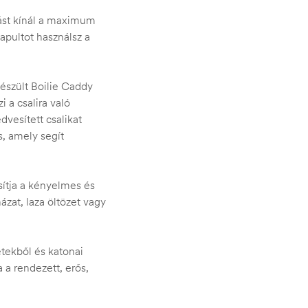
ást kínál a maximum
tapultot használsz a
készült Boilie Caddy
 a csalira való
vesített csalikat
s, amely segít
osítja a kényelmes és
ázat, laza öltözet vagy
ekből és katonai
 a rendezett, erős,