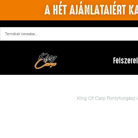
A HÉT AJÁNLATAIÉRT KA
Felszere
King Of Carp Pontyhorgász 