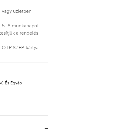
ra vagy üzletben
je 5–8 munkanapot
esítjük a rendelés
s, OTP SZÉP-kártya
yű És Egyéb