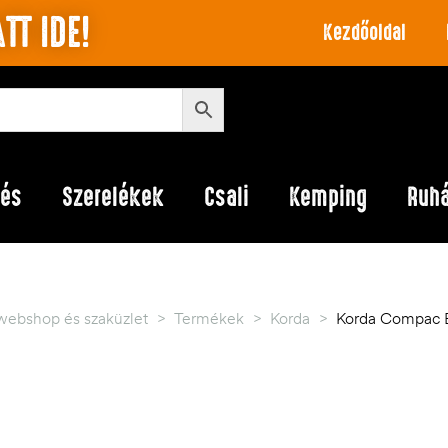
TT IDE!
Kezdőoldal
lés
Szerelékek
Csali
Kemping
Ruh
webshop és szaküzlet
>
Termékek
>
Korda
>
Korda Compac B