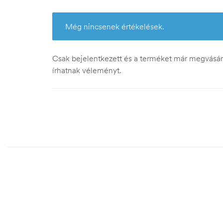
Még nincsenek értékelések.
Csak bejelentkezett és a terméket már megvásáro
írhatnak véleményt.