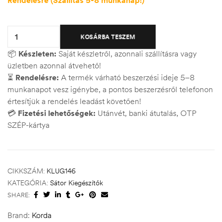
Quantity:
KOSÁRBA TESZEM
📦
Készleten:
Saját készletről, azonnali szállításra vagy
üzletben azonnal átvehető!
⏳
Rendelésre:
A termék várható beszerzési ideje 5–8
munkanapot vesz igénybe, a pontos beszerzésről telefonon
értesítjük a rendelés leadást követően!
💳
Fizetési lehetőségek:
Utánvét, banki átutalás, OTP
SZÉP-kártya
CIKKSZÁM:
KLUG146
KATEGÓRIA:
Sátor Kiegészítők
SHARE:
Brand:
Korda