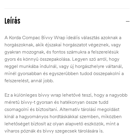
Leírás
A Korda Compac Bivvy Wrap ideális választás azoknak a
horgászoknak, akik éjszakai horgászatot végeznek, vagy
gyakran mozognak, és fontos számukra a felszerelésük
gyors és könnyű összepakolása. Legyen szó arról, hogy
reggel munkába indulnál, vagy új horgászhelyre váltanál,
minél gyorsabban és egyszerűbben tudod összepakolni a
felszerelést, annál jobb.
Ez a különleges bivvy wrap lehetővé teszi, hogy a nagyobb
méretű bivvy-t gyorsan és hatékonyan össze tudd
csomagolni és biztosítani. Alternatív tárolási megoldást
kínál a hagyományos hordtáskákkal szemben, miközben
lehetőséget biztosít az olyan alapvető eszközök, mint a
viharos póznák és bivvy szegecsek tárolására is.