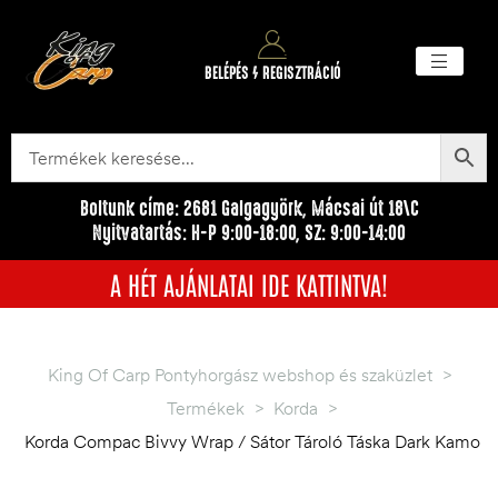
BELÉPÉS / REGISZTRÁCIÓ
Akciós ter
Törzsvásárlói pr
Egyéb me
Boltunk címe: 2681 Galgagyörk, Mácsai út 18\C
Nyitvatartás: H-P 9:00-18:00, SZ: 9:00-14:00
A HÉT AJÁNLATAI IDE KATTINTVA!
King Of Carp Pontyhorgász webshop és szaküzlet
>
Termékek
>
Korda
>
Korda Compac Bivvy Wrap / Sátor Tároló Táska Dark Kamo