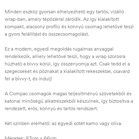
Minden eszköz gyorsan elhelyezhető egy tartós, vízálló
wrap-ban, amely tépőzárral záródik. Az így kialakított
kompakt, alacsony profilú és könnyű csomag lehetővé teszi
a gyors felállítást és összecsomagolást.
Ez a modern, egyedi megoldás rugalmas anyaggal
rendelkezik, amely lehetővé teszi, hogy a wrap szorosra
húzható a bivvy körül, így összenyomja azt. Csak tedd el a
szegecseket és póznákat a kialakított rekeszekbe, csavard
fel a bivvy-t, és indulj!
A Compac csomagok magas teljesítményű szövetekből és
katonai minőségű alkatrészekből készülnek, így biztosítva a
rendezett, erős, könnyű és tartós rendszert.
Két színben elérhető: az egyedi sötét kamo vagy olíva.
Méretek: 83cm x 66cm.