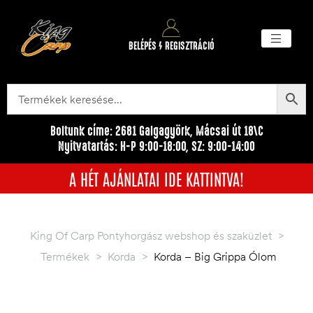
BELÉPÉS / REGISZTRÁCIÓ
Akciós ter
Törzsvásárlói pr
Egyéb me
Boltunk címe: 2681 Galgagyörk, Mácsai út 18\C
Nyitvatartás: H-P 9:00-18:00, SZ: 9:00-14:00
A HÉT AJÁNLATAI IDE KATTINTVA!
King Of Carp Pontyhorgász webshop és szaküzlet
>
Termékek
>
Korda
>
Korda – Big Grippa Ólom