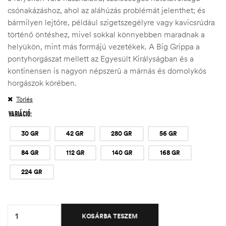
csónakázáshoz, ahol az aláhúzás problémát jelenthet; és
bármilyen lejtőre, például szigetszegélyre vagy kavicsrúdra
történő öntéshez, mivel sokkal könnyebben maradnak a
helyükön, mint más formájú vezetékek. A Big Grippa a
pontyhorgászat mellett az Egyesült Királyságban és a
kontinensen is nagyon népszerű a márnás és domolykós
horgászok körében.
Törlés
VARIÁCIÓ
30 GR
42 GR
280 GR
56 GR
84 GR
112 GR
140 GR
168 GR
224 GR
Quantity:
KOSÁRBA TESZEM