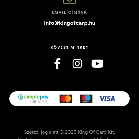
EMAIL CÍMÜNK
info@kingofcarp.hu
KÖVESS MINKET
Szerzői jog alatt © 2023 King Of Carp Kft.