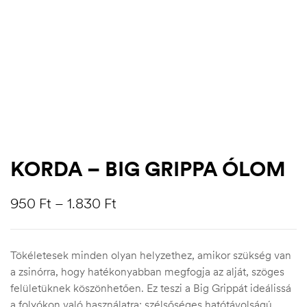
KORDA – BIG GRIPPA ÓLOM
950
Ft
–
1.830
Ft
.03.22.
Tökéletesek minden olyan helyzethez, amikor szükség van
a zsinórra, hogy hatékonyabban megfogja az alját, szöges
felületüknek köszönhetően. Ez teszi a Big Grippát ideálissá
a folyókon való használatra; szélsőséges hatótávolságú