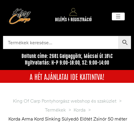
BELÉPÉS / REGISZTRÁCIÓ
Akciós ter
Törzsvásárlói pr
Egyéb me
Boltunk címe: 2681 Galgagyörk, Mácsai út 18\C
Nyitvatartás: H-P 9:00-18:00, SZ: 9:00-14:00
A HÉT AJÁNLATAI IDE KATTINTVA!
King Of Carp Pontyhorgász webshop és szaküzlet
>
Termékek
>
Korda
>
Korda Arma Kord Sinking Sülyedő Előtét Zsinór 50 méter