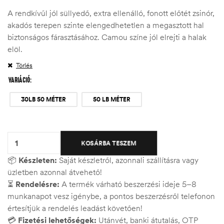
A rendkívűl jól süllyedő, extra ellenálló, fonott előtét zsinór,
akadós terepen szinte elengedhetetlen a megasztott hal
biztonságos fárasztásához. Camou színe jól elrejti a halak
elöl.
Törlés
VARIÁCIÓ
30LB 50 MÉTER
50 LB MÉTER
Quantity:
KOSÁRBA TESZEM
📦
Készleten:
Saját készletről, azonnali szállításra vagy
üzletben azonnal átvehető!
⏳
Rendelésre:
A termék várható beszerzési ideje 5–8
munkanapot vesz igénybe, a pontos beszerzésről telefonon
értesítjük a rendelés leadást követően!
💳
Fizetési lehetőségek:
Utánvét, banki átutalás, OTP